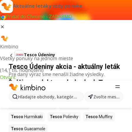
Aktuálne letáky vždy po ruke
Pridať do Chrome - ZADARMO
Kimbino
Tesco Údeniny
Všetky ponuky na jednom mieste
Tesco Údeniny akcia - aktuálny leták
(14,1 tis. hodnotení)
Pre daný výraz sme nenašli žiadne výsledky.
Otvoriť
Ďalšie produkty v obchodoch Tesco
Tesco
Kapor
Tesco
Ashwagandha
Hľadajte obchody, kategórie, produkty...
Zvoľte mesto
Tesco
Nintendo Switch
Tesco
Noviny
Tesco
Hurmikaki
Tesco
Polievky
Tesco
Muffiny
Tesco
Guacamole