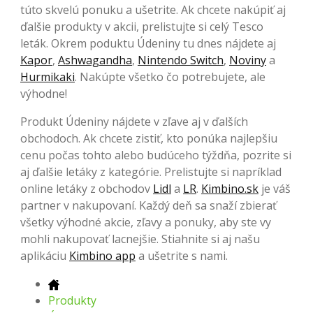
túto skvelú ponuku a ušetrite. Ak chcete nakúpiť aj
ďalšie produkty v akcii, prelistujte si celý Tesco
leták. Okrem poduktu Údeniny tu dnes nájdete aj
Kapor
,
Ashwagandha
,
Nintendo Switch
,
Noviny
a
Hurmikaki
. Nakúpte všetko čo potrebujete, ale
výhodne!
Produkt Údeniny nájdete v zľave aj v ďalších
obchodoch. Ak chcete zistiť, kto ponúka najlepšiu
cenu počas tohto alebo budúceho týždňa, pozrite si
aj ďalšie letáky z kategórie. Prelistujte si napríklad
online letáky z obchodov
Lidl
a
LR
.
Kimbino.sk
je váš
partner v nakupovaní. Každý deň sa snaží zbierať
všetky výhodné akcie, zľavy a ponuky, aby ste vy
mohli nakupovať lacnejšie. Stiahnite si aj našu
aplikáciu
Kimbino app
a ušetrite s nami.
Produkty