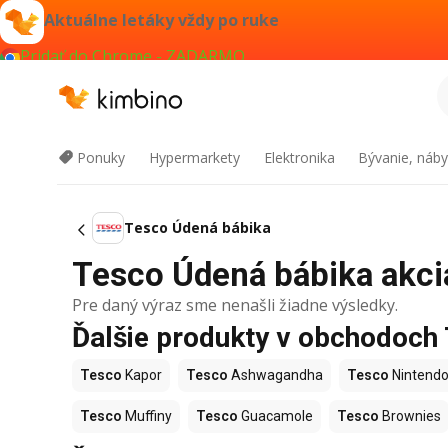
Aktuálne letáky vždy po ruke
Pridať do Chrome - ZADARMO
Ponuky
Hypermarkety
Elektronika
Bývanie, náby
Tesco Údená bábika
Tesco Údená bábika akcia
Pre daný výraz sme nenašli žiadne výsledky.
Ďalšie produkty v obchodoch
Tesco
Kapor
Tesco
Ashwagandha
Tesco
Nintendo
Tesco
Muffiny
Tesco
Guacamole
Tesco
Brownies