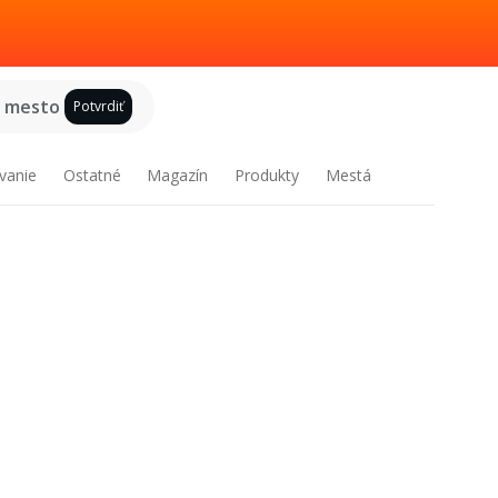
e mesto
Potvrdiť
vanie
Ostatné
Magazín
Produkty
Mestá