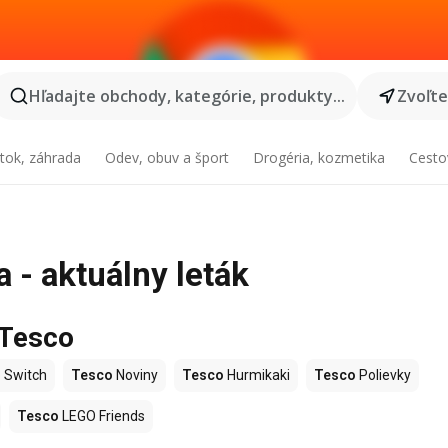
Hľadajte obchody, kategórie, produkty...
Zvoľt
tok, záhrada
Odev, obuv a šport
Drogéria, kozmetika
Cesto
 - aktuálny leták
 Tesco
 Switch
Tesco
Noviny
Tesco
Hurmikaki
Tesco
Polievky
Tesco
LEGO Friends