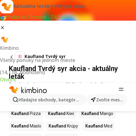
Aktuálne letáky vždy po ruke
Pridať do Chrome - ZADARMO
Kimbino
Kaufland Tvrdý syr
Všetky ponuky na jednom mieste
Kaufland Tvrdý syr akcia - aktuálny
(14,1 tis. hodnotení)
leták
Otvoriť
Pre daný výraz sme nenašli žiadne výsledky.
Ďalšie produkty v obchodoch
Hľadajte obchody, kategórie, produkty...
Zvoľte mesto
Kaufland
Kaufland
Pizza
Kaufland
Kiwi
Kaufland
Mango
Kaufland
Maslo
Kaufland
Krúpy
Kaufland
Med