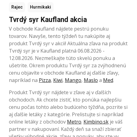
Rajec
Hurmikaki
Tvrdý syr Kaufland akcia
V obchode Kaufland nájdete pestrú ponuku
tovarov. Navyše, tento týždeň tu nakúpite aj
produkt Tvrdý syr v akcii! Aktuálna zľava na produkt
Tvrdý syr je v Kaufland platná 06.08.2026 -
12.08.2026. Nezmeškajte túto skvelú ponuku a
ušetrite. Okrem produktu Tvrdý syr za zvýhodnenú
cenu objavíte v obchode Kaufland aj ďalšie zľavy,
napríklad na
Pizza
,
Kiwi
,
Mango
,
Maslo
a
Med
.
Produkt Tvrdý syr nájdete v zľave aj v ďalších
obchodoch. Ak chcete zistiť, kto ponúka najlepšiu
cenu počas tohto alebo budúceho týždňa, pozrite si
aj ďalšie letáky z kategórie. Prelistujte si napríklad
online letáky z obchodov
Metro
.
Kimbino.sk
je váš
partner v nakupovaní. Každý deň sa snaží zbierať
všetky výhodné akcie, zľavy a ponuky, aby ste vy