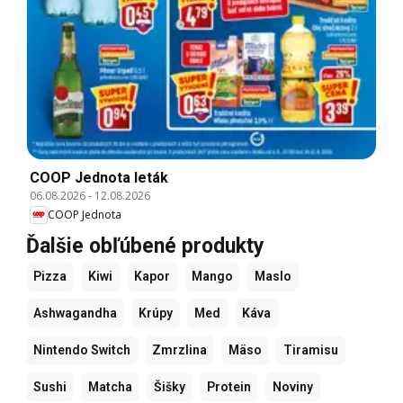
COOP Jednota leták
06.08.2026
-
12.08.2026
COOP Jednota
Ďalšie obľúbené produkty
Pizza
Kiwi
Kapor
Mango
Maslo
Ashwagandha
Krúpy
Med
Káva
Nintendo Switch
Zmrzlina
Mäso
Tiramisu
Sushi
Matcha
Šišky
Protein
Noviny