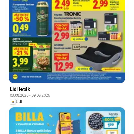
Lidl leták
03.08.2026
-
09.08.2026
Lidl