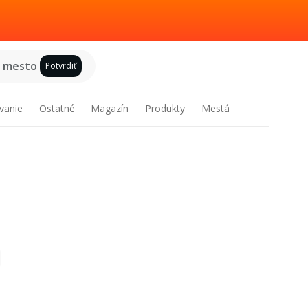
e mesto
Potvrdiť
vanie
Ostatné
Magazín
Produkty
Mestá