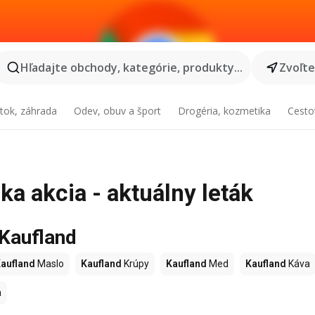
Hľadajte obchody, kategórie, produkty...
Zvoľt
tok, záhrada
Odev, obuv a šport
Drogéria, kozmetika
Cesto
a akcia - aktuálny leták
 Kaufland
aufland
Maslo
Kaufland
Krúpy
Kaufland
Med
Kaufland
Káva
a