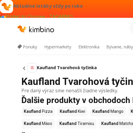
Aktuálne letáky vždy po ruke
Pridať do Chrome - ZADARMO
Ponuky
Hypermarkety
Elektronika
Bývanie, náby
Kaufland Tvarohová tyčinka
Kaufland Tvarohová tyčink
Pre daný výraz sme nenašli žiadne výsledky.
Ďalšie produkty v obchodoch
Kaufland
Pizza
Kaufland
Kiwi
Kaufland
Mango
K
Kaufland
Mäso
Kaufland
Tiramisu
Kaufland
Match