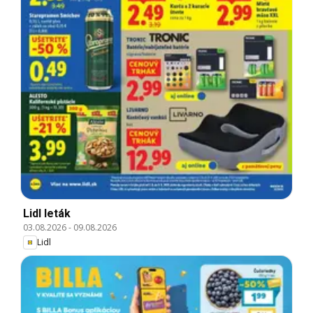
Lidl leták
03.08.2026
-
09.08.2026
Lidl