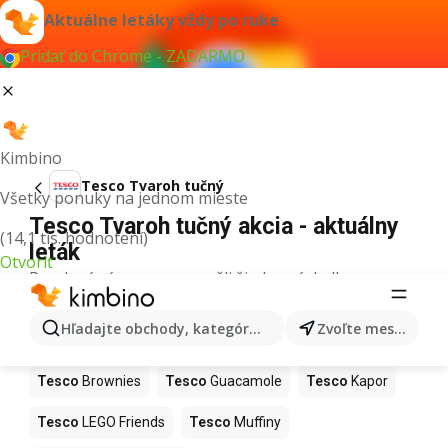
Aktuálne letáky vždy po ruke
Pridať do Chrome - ZADARMO
Kimbino
Tesco Tvaroh tučný
Všetky ponuky na jednom mieste
Tesco Tvaroh tučný akcia - aktuálny
(14,1 tis. hodnotení)
leták
Otvoriť
Pre daný výraz sme nenašli žiadne výsledky.
Ďalšie produkty v obchodoch Tesco
Hľadajte obchody, kategórie, produkty...
Zvoľte mesto
Tesco
Hurmikaki
Tesco
Ashwagandha
Tesco
Brownies
Tesco
Guacamole
Tesco
Kapor
Tesco
LEGO Friends
Tesco
Muffiny