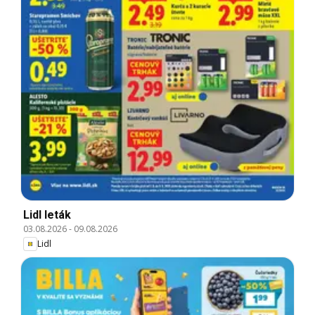
Lidl leták
03.08.2026
-
09.08.2026
Lidl