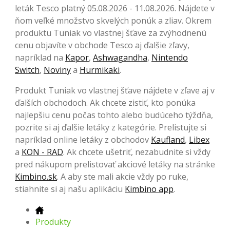
leták Tesco platný 05.08.2026 - 11.08.2026. Nájdete v
ňom veľké množstvo skvelých ponúk a zliav. Okrem
produktu Tuniak vo vlastnej šťave za zvýhodnenú
cenu objavíte v obchode Tesco aj ďalšie zľavy,
napríklad na
Kapor
,
Ashwagandha
,
Nintendo
Switch
,
Noviny
a
Hurmikaki
.
Produkt Tuniak vo vlastnej šťave nájdete v zľave aj v
ďalších obchodoch. Ak chcete zistiť, kto ponúka
najlepšiu cenu počas tohto alebo budúceho týždňa,
pozrite si aj ďalšie letáky z kategórie. Prelistujte si
napríklad online letáky z obchodov
Kaufland
,
Libex
a
KON - RAD
. Ak chcete ušetriť, nezabudnite si vždy
pred nákupom prelistovať akciové letáky na stránke
Kimbino.sk
. A aby ste mali akcie vždy po ruke,
stiahnite si aj našu aplikáciu
Kimbino app
.
Produkty