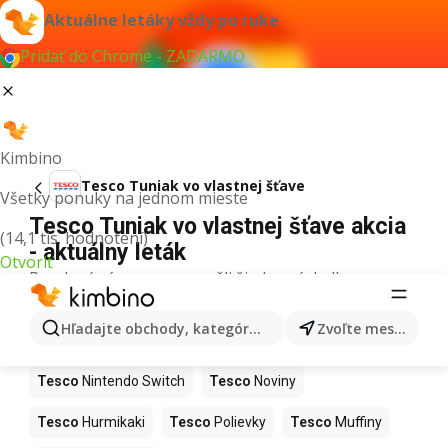
Aktuálne letáky vždy po ruke
Pridať do Chrome - ZADARMO
Kimbino
Tesco Tuniak vo vlastnej šťave
Všetky ponuky na jednom mieste
Tesco Tuniak vo vlastnej šťave akcia
(14,1 tis. hodnotení)
- aktuálny leták
Otvoriť
Pre daný výraz sme nenašli žiadne výsledky.
Ďalšie produkty v obchodoch Tesco
Hľadajte obchody, kategórie, produkty...
Zvoľte mesto
Tesco
Kapor
Tesco
Ashwagandha
Tesco
Nintendo Switch
Tesco
Noviny
Tesco
Hurmikaki
Tesco
Polievky
Tesco
Muffiny