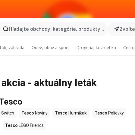
Hľadajte obchody, kategórie, produkty...
Zvoľt
tok, zahrada
Odev, obuv a sport
Drogeria, kozmetika
Cesto
akcia - aktuálny leták
 Tesco
 Switch
Tesco
Noviny
Tesco
Hurmikaki
Tesco
Polievky
Tesco
LEGO Friends