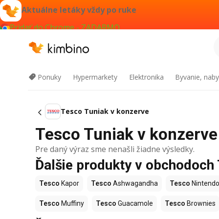
Aktuálne letáky vždy po ruke
Pridať do Chrome - ZADARMO
Ponuky
Hypermarkety
Elektronika
Byvanie, naby
Tesco Tuniak v konzerve
Tesco Tuniak v konzerve 
Pre daný výraz sme nenašli žiadne výsledky.
Ďalšie produkty v obchodoch
Tesco
Kapor
Tesco
Ashwagandha
Tesco
Nintendo
Tesco
Muffiny
Tesco
Guacamole
Tesco
Brownies