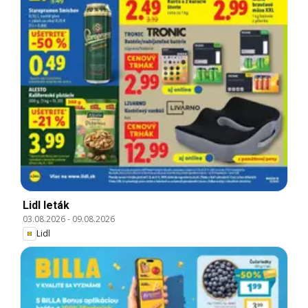
Lidl leták
03.08.2026
-
09.08.2026
Lidl