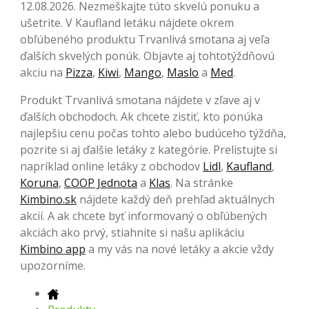
12.08.2026. Nezmeškajte túto skvelú ponuku a
ušetrite. V Kaufland letáku nájdete okrem
obľúbeného produktu Trvanlivá smotana aj veľa
ďalších skvelých ponúk. Objavte aj tohtotýždňovú
akciu na
Pizza
,
Kiwi
,
Mango
,
Maslo
a
Med
.
Produkt Trvanlivá smotana nájdete v zľave aj v
ďalších obchodoch. Ak chcete zistiť, kto ponúka
najlepšiu cenu počas tohto alebo budúceho týždňa,
pozrite si aj ďalšie letáky z kategórie. Prelistujte si
napríklad online letáky z obchodov
Lidl
,
Kaufland
,
Koruna
,
COOP Jednota
a
Klas
. Na stránke
Kimbino.sk
nájdete každý deň prehľad aktuálnych
akcií. A ak chcete byť informovaný o obľúbených
akciách ako prvý, stiahnite si našu aplikáciu
Kimbino app
a my vás na nové letáky a akcie vždy
upozorníme.