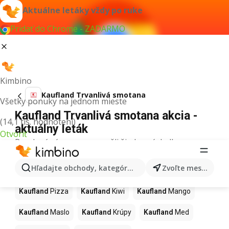
Aktuálne letáky vždy po ruke
Pridať do Chrome - ZADARMO
Kimbino
Kaufland Trvanlivá smotana
Všetky ponuky na jednom mieste
Kaufland Trvanlivá smotana akcia -
(14,1 tis. hodnotení)
aktuálny leták
Otvoriť
Pre daný výraz sme nenašli žiadne výsledky.
Ďalšie produkty v obchodoch
Hľadajte obchody, kategórie, produkty...
Zvoľte mesto
Kaufland
Kaufland
Pizza
Kaufland
Kiwi
Kaufland
Mango
Kaufland
Maslo
Kaufland
Krúpy
Kaufland
Med