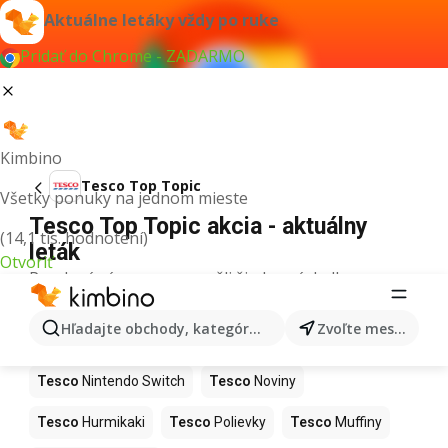
Aktuálne letáky vždy po ruke
Pridať do Chrome - ZADARMO
Kimbino
Tesco Top Topic
Všetky ponuky na jednom mieste
Tesco Top Topic akcia - aktuálny
(14,1 tis. hodnotení)
leták
Otvoriť
Pre daný výraz sme nenašli žiadne výsledky.
Ďalšie produkty v obchodoch Tesco
Hľadajte obchody, kategórie, produkty...
Zvoľte mesto
Tesco
Kapor
Tesco
Ashwagandha
Tesco
Nintendo Switch
Tesco
Noviny
Tesco
Hurmikaki
Tesco
Polievky
Tesco
Muffiny