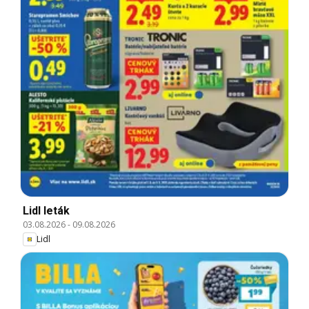
Lidl leták
03.08.2026
-
09.08.2026
Lidl