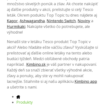
množstvo skvelých ponúk a zliav. Ak chcete nakúpiť
aj ďalšie produkty v akcii, prelistujte si celý Tesco
leták. Okrem poduktu Top Topic tu dnes nájdete aj
Kapor
,
Ashwagandha
,
Nintendo Switch
,
Noviny
a
Hurmikaki
. Nakúpte všetko čo potrebujete, ale
výhodne!
Nenašli ste v letáku Tesco produkt Top Topic v
akcii? Alebo hľadáte ešte väčšiu zľavu? Vyskúšajte si
prelistovať aj ďalšie online letáky na tento alebo
budúci týždeň. Medzi obľúbené obchody patria
napríklad .
Kimbino.sk
je váš partner v nakupovaní.
Každý deň sa snaží zbierať všetky výhodné akcie,
zľavy a ponuky, aby ste vy mohli nakupovať
lacnejšie. Stiahnite si aj našu aplikáciu
Kimbino app
a ušetrite s nami.
Produkty