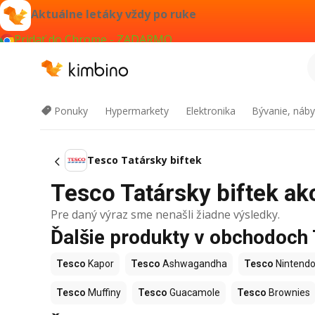
Aktuálne letáky vždy po ruke
Pridať do Chrome - ZADARMO
Ponuky
Hypermarkety
Elektronika
Bývanie, náby
Tesco Tatársky biftek
Tesco Tatársky biftek akc
Pre daný výraz sme nenašli žiadne výsledky.
Ďalšie produkty v obchodoch
Tesco
Kapor
Tesco
Ashwagandha
Tesco
Nintendo
Tesco
Muffiny
Tesco
Guacamole
Tesco
Brownies