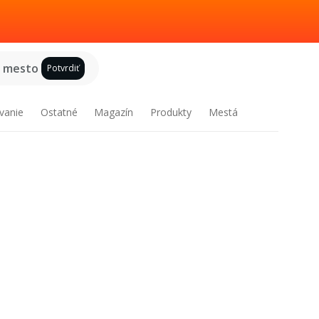
e mesto
Potvrdiť
vanie
Ostatné
Magazín
Produkty
Mestá