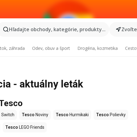
Hľadajte obchody, kategórie, produkty...
Zvoľt
tok, záhrada
Odev, obuv a šport
Drogéria, kozmetika
Cesto
ia - aktuálny leták
 Tesco
 Switch
Tesco
Noviny
Tesco
Hurmikaki
Tesco
Polievky
Tesco
LEGO Friends