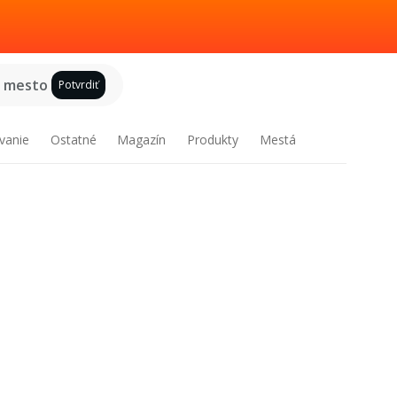
e mesto
Potvrdiť
vanie
Ostatné
Magazín
Produkty
Mestá