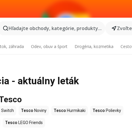
Hľadajte obchody, kategórie, produkty...
Zvoľt
tok, záhrada
Odev, obuv a šport
Drogéria, kozmetika
Cesto
a - aktuálny leták
 Tesco
 Switch
Tesco
Noviny
Tesco
Hurmikaki
Tesco
Polievky
Tesco
LEGO Friends