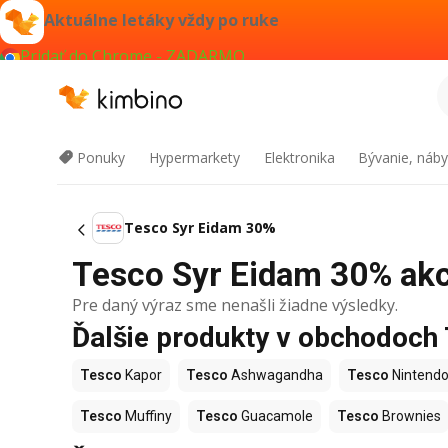
Aktuálne letáky vždy po ruke
Pridať do Chrome - ZADARMO
Ponuky
Hypermarkety
Elektronika
Bývanie, náby
Tesco Syr Eidam 30%
Tesco Syr Eidam 30% akci
Pre daný výraz sme nenašli žiadne výsledky.
Ďalšie produkty v obchodoch
Tesco
Kapor
Tesco
Ashwagandha
Tesco
Nintendo
Tesco
Muffiny
Tesco
Guacamole
Tesco
Brownies