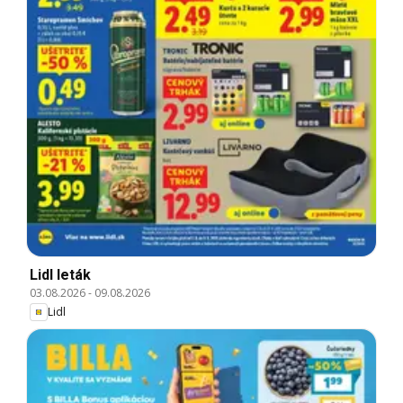
Lidl leták
03.08.2026
-
09.08.2026
Lidl