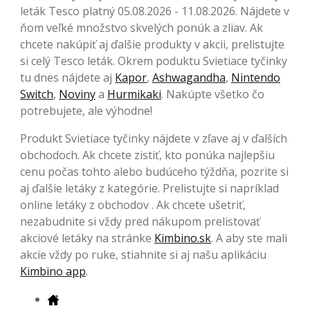
leták Tesco platný 05.08.2026 - 11.08.2026. Nájdete v
ňom veľké množstvo skvelých ponúk a zliav. Ak
chcete nakúpiť aj ďalšie produkty v akcii, prelistujte
si celý Tesco leták. Okrem poduktu Svietiace tyčinky
tu dnes nájdete aj
Kapor
,
Ashwagandha
,
Nintendo
Switch
,
Noviny
a
Hurmikaki
. Nakúpte všetko čo
potrebujete, ale výhodne!
Produkt Svietiace tyčinky nájdete v zľave aj v ďalších
obchodoch. Ak chcete zistiť, kto ponúka najlepšiu
cenu počas tohto alebo budúceho týždňa, pozrite si
aj ďalšie letáky z kategórie. Prelistujte si napríklad
online letáky z obchodov . Ak chcete ušetriť,
nezabudnite si vždy pred nákupom prelistovať
akciové letáky na stránke
Kimbino.sk
. A aby ste mali
akcie vždy po ruke, stiahnite si aj našu aplikáciu
Kimbino app
.