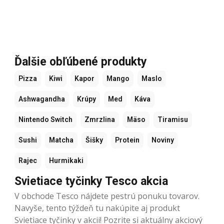
Ďalšie obľúbené produkty
Pizza
Kiwi
Kapor
Mango
Maslo
Ashwagandha
Krúpy
Med
Káva
Nintendo Switch
Zmrzlina
Mäso
Tiramisu
Sushi
Matcha
Šišky
Protein
Noviny
Rajec
Hurmikaki
Svietiace tyčinky Tesco akcia
V obchode Tesco nájdete pestrú ponuku tovarov.
Navyše, tento týždeň tu nakúpite aj produkt
Svietiace tyčinky v akcii! Pozrite si aktuálny akciový