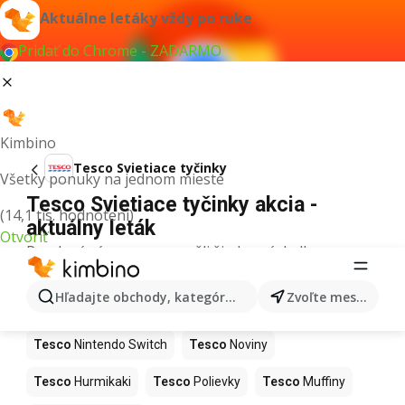
Aktuálne letáky vždy po ruke
Pridať do Chrome - ZADARMO
Kimbino
Tesco Svietiace tyčinky
Všetky ponuky na jednom mieste
Tesco Svietiace tyčinky akcia -
(14,1 tis. hodnotení)
aktuálny leták
Otvoriť
Pre daný výraz sme nenašli žiadne výsledky.
Ďalšie produkty v obchodoch Tesco
Hľadajte obchody, kategórie, produkty...
Zvoľte mesto
Tesco
Kapor
Tesco
Ashwagandha
Tesco
Nintendo Switch
Tesco
Noviny
Tesco
Hurmikaki
Tesco
Polievky
Tesco
Muffiny