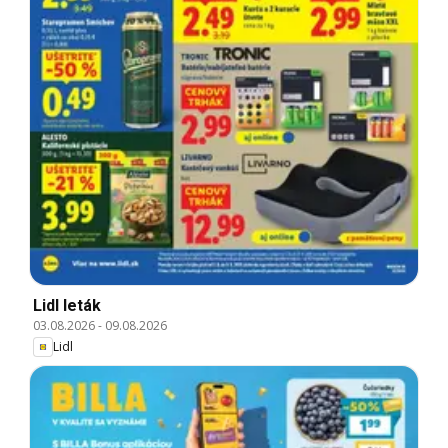
Lidl leták
03.08.2026
-
09.08.2026
Lidl