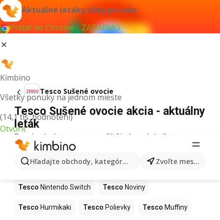
Aktuálne letáky vždy po ruke
Pridať do Chrome - ZADARMO
Kimbino
Tesco Sušené ovocie
Všetky ponuky na jednom mieste
Tesco Sušené ovocie akcia - aktuálny
(14,1 tis. hodnotení)
leták
Otvoriť
Pre daný výraz sme nenašli žiadne výsledky.
Ďalšie produkty v obchodoch Tesco
Hľadajte obchody, kategórie, produkty...
Zvoľte mesto
Tesco
Kapor
Tesco
Ashwagandha
Tesco
Nintendo Switch
Tesco
Noviny
Tesco
Hurmikaki
Tesco
Polievky
Tesco
Muffiny