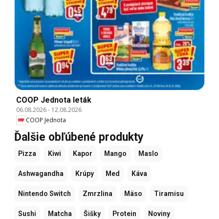
COOP Jednota leták
06.08.2026
-
12.08.2026
COOP Jednota
Ďalšie obľúbené produkty
Pizza
Kiwi
Kapor
Mango
Maslo
Ashwagandha
Krúpy
Med
Káva
Nintendo Switch
Zmrzlina
Mäso
Tiramisu
Sushi
Matcha
Šišky
Protein
Noviny