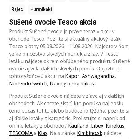
Rajec
Hurmikaki
Sušené ovocie Tesco akcia
Produkt Sušené ovocie je práve teraz v akcii v
obchode Tesco. Pozrite si aktuálny akciový leták
Tesco platný 05.08.2026 - 11.08.2026. Nájdete v ňom
veľké množstvo skvelých ponúk a zliav. V Tesco
letáku nájdete okrem obľúbeného produktu Sušené
ovocie aj veľa ďalších skvelých ponúk. Objavte aj
tohtotýždňovú akciu na
Kapor
,
Ashwagandha
,
Nintendo Switch
,
Noviny
a
Hurmikaki
.
Produkt Sušené ovocie nájdete v zľave aj v ďalších
obchodoch. Ak chcete zistiť, kto ponúka najlepšiu
cenu počas tohto alebo budúceho týždňa, pozrite si
aj ďalšie letáky z kategórie. Prelistujte si napríklad
online letáky z obchodov
Kaufland
,
Libex
,
Kinekus
,
TESCOMA
a
Klas
. Na stránke
Kimbino.sk
nájdete