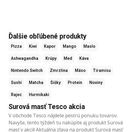
Ďalšie obľúbené produkty
Pizza
Kiwi
Kapor
Mango
Maslo
Ashwagandha
Krúpy
Med
Káva
Nintendo Switch
Zmrzlina
Mäso
Tiramisu
Sushi
Matcha
Šišky
Protein
Noviny
Rajec
Hurmikaki
Surová masť Tesco akcia
V obchode Tesco nájdete pestrú ponuku tovarov.
Navyše, tento týždeň tu nakúpite aj produkt Surová
masť v akcii! Aktuálna zľava na produkt Surová masť