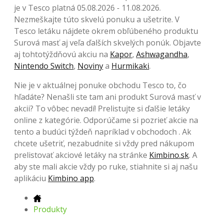
je v Tesco platná 05.08.2026 - 11.08.2026.
Nezmeškajte túto skvelú ponuku a ušetrite. V
Tesco letáku nájdete okrem obľúbeného produktu
Surová masť aj veľa ďalších skvelých ponúk. Objavte
aj tohtotýždňovú akciu na
Kapor
,
Ashwagandha
,
Nintendo Switch
,
Noviny
a
Hurmikaki
.
Nie je v aktuálnej ponuke obchodu Tesco to, čo
hľadáte? Nenašli ste tam ani produkt Surová masť v
akcii? To vôbec nevadí! Prelistujte si ďalšie letáky
online z kategórie. Odporúčame si pozrieť akcie na
tento a budúci týždeň napríklad v obchodoch . Ak
chcete ušetriť, nezabudnite si vždy pred nákupom
prelistovať akciové letáky na stránke
Kimbino.sk
. A
aby ste mali akcie vždy po ruke, stiahnite si aj našu
aplikáciu
Kimbino app
.
Produkty