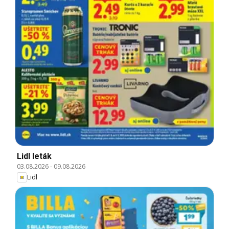
Lidl leták
03.08.2026
-
09.08.2026
Lidl