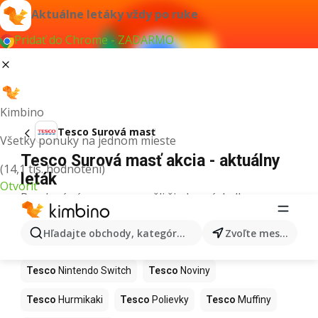
Aktuálne letáky vždy po ruke
Pridať do Chrome - ZADARMO
Kimbino
Tesco Surová masť
Všetky ponuky na jednom mieste
Tesco Surová masť akcia - aktuálny
(14,1 tis. hodnotení)
leták
Otvoriť
Pre daný výraz sme nenašli žiadne výsledky.
Ďalšie produkty v obchodoch Tesco
Hľadajte obchody, kategórie, produkty...
Zvoľte mesto
Tesco
Kapor
Tesco
Ashwagandha
Tesco
Nintendo Switch
Tesco
Noviny
Tesco
Hurmikaki
Tesco
Polievky
Tesco
Muffiny