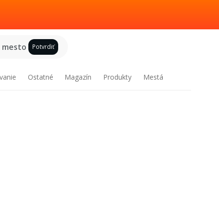
e mesto
Potvrdiť
vanie
Ostatné
Magazín
Produkty
Mestá