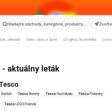
Hľadajte obchody, kategórie, produkty...
Zvoľt
tok, záhrada
Odev, obuv a šport
Drogéria, kozmetika
Cesto
- aktuálny leták
 Tesco
 Switch
Tesco
Noviny
Tesco
Hurmikaki
Tesco
Polievky
Tesco
LEGO Friends