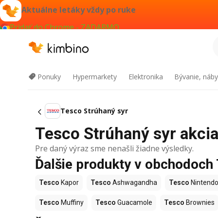
Aktuálne letáky vždy po ruke
Pridať do Chrome - ZADARMO
Ponuky
Hypermarkety
Elektronika
Bývanie, náby
Tesco Strúhaný syr
Tesco Strúhaný syr akcia 
Pre daný výraz sme nenašli žiadne výsledky.
Ďalšie produkty v obchodoch
Tesco
Kapor
Tesco
Ashwagandha
Tesco
Nintendo
Tesco
Muffiny
Tesco
Guacamole
Tesco
Brownies