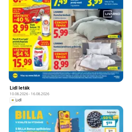
Lidl leták
10.08.2026
-
16.08.2026
Lidl