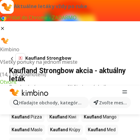
Aktuálne letáky vždy po ruke
Pridať do Chrome - ZADARMO
Kimbino
Kaufland Strongbow
Všetky ponuky na jednom mieste
Kaufland Strongbow akcia - aktuálny
(14,1 tis. hodnotení)
leták
Otvoriť
Pre daný výraz sme nenašli žiadne výsledky.
Ďalšie produkty v obchodoch
Hľadajte obchody, kategórie, produkty...
Zvoľte mesto
Kaufland
Kaufland
Pizza
Kaufland
Kiwi
Kaufland
Mango
Kaufland
Maslo
Kaufland
Krúpy
Kaufland
Med