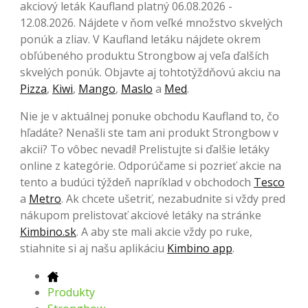
akciový leták Kaufland platný 06.08.2026 -
12.08.2026. Nájdete v ňom veľké množstvo skvelých
ponúk a zliav. V Kaufland letáku nájdete okrem
obľúbeného produktu Strongbow aj veľa ďalších
skvelých ponúk. Objavte aj tohtotýždňovú akciu na
Pizza
,
Kiwi
,
Mango
,
Maslo
a
Med
.
Nie je v aktuálnej ponuke obchodu Kaufland to, čo
hľadáte? Nenašli ste tam ani produkt Strongbow v
akcii? To vôbec nevadí! Prelistujte si ďalšie letáky
online z kategórie. Odporúčame si pozrieť akcie na
tento a budúci týždeň napríklad v obchodoch
Tesco
a
Metro
. Ak chcete ušetriť, nezabudnite si vždy pred
nákupom prelistovať akciové letáky na stránke
Kimbino.sk
. A aby ste mali akcie vždy po ruke,
stiahnite si aj našu aplikáciu
Kimbino app
.
Produkty