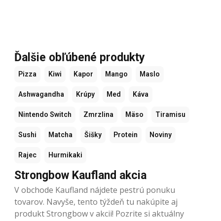
Ďalšie obľúbené produkty
Pizza
Kiwi
Kapor
Mango
Maslo
Ashwagandha
Krúpy
Med
Káva
Nintendo Switch
Zmrzlina
Mäso
Tiramisu
Sushi
Matcha
Šišky
Protein
Noviny
Rajec
Hurmikaki
Strongbow Kaufland akcia
V obchode Kaufland nájdete pestrú ponuku
tovarov. Navyše, tento týždeň tu nakúpite aj
produkt Strongbow v akcii! Pozrite si aktuálny