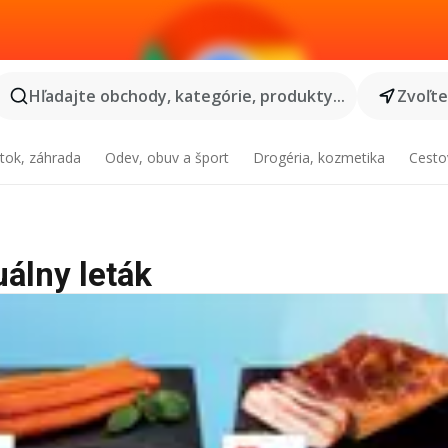
Hľadajte obchody, kategórie, produkty...
Zvoľt
tok, záhrada
Odev, obuv a šport
Drogéria, kozmetika
Cesto
uálny leták