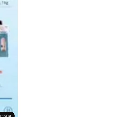
trana
31