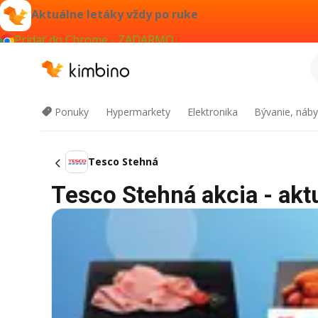
Aktuálne letáky vždy po ruke
Pridať do Chrome - ZADARMO
Ponuky
Hypermarkety
Elektronika
Bývanie, náby
Tesco Stehná
Tesco Stehná akcia - akt