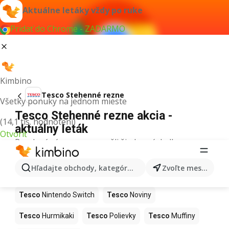
Aktuálne letáky vždy po ruke
Pridať do Chrome - ZADARMO
Kimbino
Tesco Stehenné rezne
Všetky ponuky na jednom mieste
Tesco Stehenné rezne akcia -
(14,1 tis. hodnotení)
aktuálny leták
Otvoriť
Pre daný výraz sme nenašli žiadne výsledky.
Ďalšie produkty v obchodoch Tesco
Hľadajte obchody, kategórie, produkty...
Zvoľte mesto
Tesco
Kapor
Tesco
Ashwagandha
Tesco
Nintendo Switch
Tesco
Noviny
Tesco
Hurmikaki
Tesco
Polievky
Tesco
Muffiny