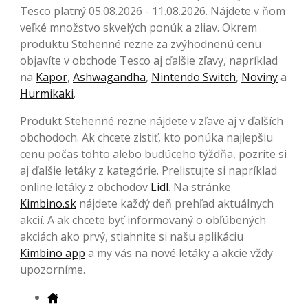
Tesco platný 05.08.2026 - 11.08.2026. Nájdete v ňom
veľké množstvo skvelých ponúk a zliav. Okrem
produktu Stehenné rezne za zvýhodnenú cenu
objavíte v obchode Tesco aj ďalšie zľavy, napríklad
na
Kapor
,
Ashwagandha
,
Nintendo Switch
,
Noviny
a
Hurmikaki
.
Produkt Stehenné rezne nájdete v zľave aj v ďalších
obchodoch. Ak chcete zistiť, kto ponúka najlepšiu
cenu počas tohto alebo budúceho týždňa, pozrite si
aj ďalšie letáky z kategórie. Prelistujte si napríklad
online letáky z obchodov
Lidl
. Na stránke
Kimbino.sk
nájdete každý deň prehľad aktuálnych
akcií. A ak chcete byť informovaný o obľúbených
akciách ako prvý, stiahnite si našu aplikáciu
Kimbino app
a my vás na nové letáky a akcie vždy
upozorníme.