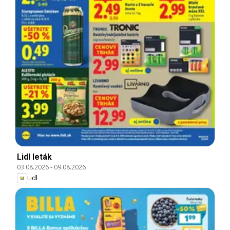
Lidl leták
03.08.2026
-
09.08.2026
Lidl