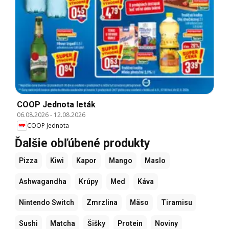
COOP Jednota leták
06.08.2026
-
12.08.2026
COOP Jednota
Ďalšie obľúbené produkty
Pizza
Kiwi
Kapor
Mango
Maslo
Ashwagandha
Krúpy
Med
Káva
Nintendo Switch
Zmrzlina
Mäso
Tiramisu
Sushi
Matcha
Šišky
Protein
Noviny