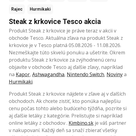
Rajec
Hurmikaki
Steak z krkovice Tesco akcia
Produkt Steak z krkovice je práve teraz v akcii v
obchode Tesco. Aktuálna zľava na produkt Steak z
krkovice je v Tesco platná 05.08.2026 - 11.08.2026.
Nezmeškajte túto skvelú ponuku a ušetrite. Okrem
produktu Steak z krkovice za zvýhodnenú cenu
objavíte v obchode Tesco aj ďalšie zľavy, napríklad
na
Kapor
,
Ashwagandha
,
Nintendo Switch
,
Noviny
a
Hurmikaki
.
Produkt Steak z krkovice nájdete v zľave aj v ďalších
obchodoch. Ak chcete zistiť, kto ponúka najlepšiu
cenu počas tohto alebo budúceho týždňa, pozrite si
aj ďalšie letáky z kategórie. Prelistujte si napríklad
online letáky z obchodov .
Kimbino.sk
je váš partner
v nakupovaní. Každý deň sa snaží zbierať všetky