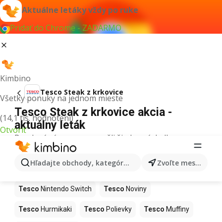
Aktuálne letáky vždy po ruke
Pridať do Chrome - ZADARMO
Kimbino
Tesco Steak z krkovice
Všetky ponuky na jednom mieste
Tesco Steak z krkovice akcia -
(14,1 tis. hodnotení)
aktuálny leták
Otvoriť
Pre daný výraz sme nenašli žiadne výsledky.
Ďalšie produkty v obchodoch Tesco
Hľadajte obchody, kategórie, produkty...
Zvoľte mesto
Tesco
Kapor
Tesco
Ashwagandha
Tesco
Nintendo Switch
Tesco
Noviny
Tesco
Hurmikaki
Tesco
Polievky
Tesco
Muffiny