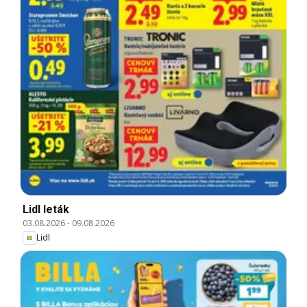
Lidl leták
03.08.2026
-
09.08.2026
Lidl