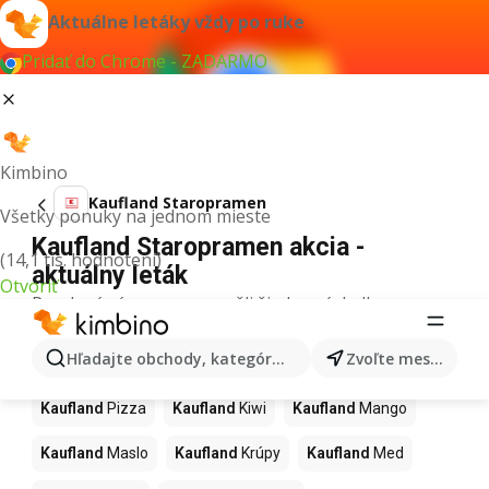
Aktuálne letáky vždy po ruke
Pridať do Chrome - ZADARMO
Kimbino
Kaufland Staropramen
Všetky ponuky na jednom mieste
Kaufland Staropramen akcia -
(14,1 tis. hodnotení)
aktuálny leták
Otvoriť
Pre daný výraz sme nenašli žiadne výsledky.
Ďalšie produkty v obchodoch
Hľadajte obchody, kategórie, produkty...
Zvoľte mesto
Kaufland
Kaufland
Pizza
Kaufland
Kiwi
Kaufland
Mango
Kaufland
Maslo
Kaufland
Krúpy
Kaufland
Med