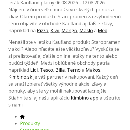
leták Kaufland platný 06.08.2026 - 12.08.2026.
Nájdete v ňom veľké množstvo skvelých ponúk a
zliav. Okrem produktu Staropramen za zvýhodnenú
cenu objavíte v obchode Kaufland aj ďalšie zľavy,
napríklad na
Pizza
,
Kiwi
,
Mango
,
Maslo
a
Med
.
Nenašli ste v letáku Kaufland produkt Staropramen
v akcii? Alebo hľadáte ešte väčšiu zľavu? Vyskúšajte
si prelistovať aj ďalšie online letáky na tento alebo
budúci týždeň. Medzi obľúbené obchody patria
napríklad
Lidl
,
Tesco
,
Billa
,
Terno
a
Makos
.
Kimbino.sk
je váš partner v nakupovaní. Každý deň
sa snaží zbierať všetky výhodné akcie, zľavy a
ponuky, aby ste vy mohli nakupovať lacnejšie.
Stiahnite si aj našu aplikáciu
Kimbino app
a ušetrite
s nami.
Produkty