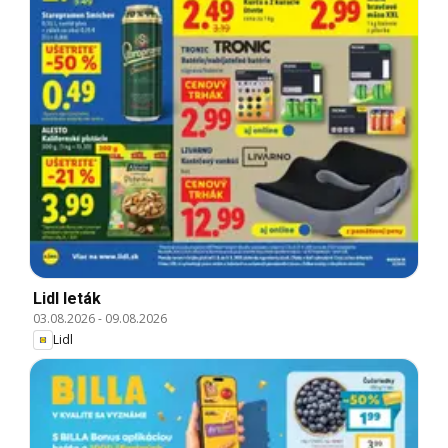
Lidl leták
03.08.2026
-
09.08.2026
Lidl