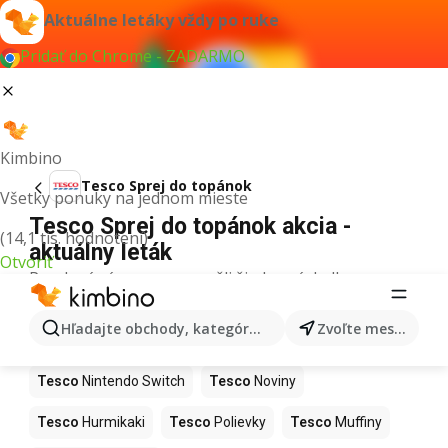
Aktuálne letáky vždy po ruke
Pridať do Chrome - ZADARMO
Kimbino
Tesco Sprej do topánok
Všetky ponuky na jednom mieste
Tesco Sprej do topánok akcia -
(14,1 tis. hodnotení)
aktuálny leták
Otvoriť
Pre daný výraz sme nenašli žiadne výsledky.
Ďalšie produkty v obchodoch Tesco
Hľadajte obchody, kategórie, produkty...
Zvoľte mesto
Tesco
Kapor
Tesco
Ashwagandha
Tesco
Nintendo Switch
Tesco
Noviny
Tesco
Hurmikaki
Tesco
Polievky
Tesco
Muffiny