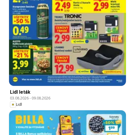
Lidl leták
03.08.2026
-
09.08.2026
Lidl