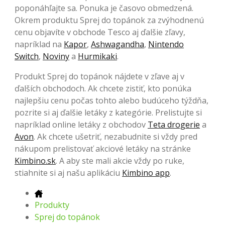
poponáhľajte sa. Ponuka je časovo obmedzená.
Okrem produktu Sprej do topánok za zvýhodnenú
cenu objavíte v obchode Tesco aj ďalšie zľavy,
napríklad na
Kapor
,
Ashwagandha
,
Nintendo
Switch
,
Noviny
a
Hurmikaki
.
Produkt Sprej do topánok nájdete v zľave aj v
ďalších obchodoch. Ak chcete zistiť, kto ponúka
najlepšiu cenu počas tohto alebo budúceho týždňa,
pozrite si aj ďalšie letáky z kategórie. Prelistujte si
napríklad online letáky z obchodov
Teta drogerie
a
Avon
. Ak chcete ušetriť, nezabudnite si vždy pred
nákupom prelistovať akciové letáky na stránke
Kimbino.sk
. A aby ste mali akcie vždy po ruke,
stiahnite si aj našu aplikáciu
Kimbino app
.
Produkty
Sprej do topánok