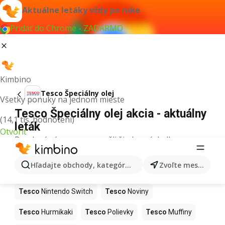
Aktuálne letáky vždy po ruke
Pridať do Chrome - ZADARMO
Kimbino
Tesco Špeciálny olej
Všetky ponuky na jednom mieste
Tesco Špeciálny olej akcia - aktuálny
(14,1 tis. hodnotení)
leták
Otvoriť
Pre daný výraz sme nenašli žiadne výsledky.
Ďalšie produkty v obchodoch Tesco
Hľadajte obchody, kategórie, produkty...
Zvoľte mesto
Tesco
Kapor
Tesco
Ashwagandha
Tesco
Nintendo Switch
Tesco
Noviny
Tesco
Hurmikaki
Tesco
Polievky
Tesco
Muffiny