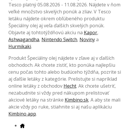
Tesco platný 05.08.2026 - 11.08.2026. Nájdete v ňom
veľké množstvo skvelých ponúk a zliav. V Tesco
letáku nájdete okrem obľúbeného produktu
Špeciálny olej aj veľa ďalších skvelých ponúk.
Objavte aj tohtotýždňovú akciu na
Kapor
,
Ashwagandha
,
Nintendo Switch
,
Noviny
a
Hurmikaki
.
Produkt Špeciálny olej nájdete v zľave aj v ďalších
obchodoch. Ak chcete zistiť, kto ponúka najlepšiu
cenu počas tohto alebo budúceho týždňa, pozrite si
aj ďalšie letáky z kategórie. Prelistujte si napríklad
online letáky z obchodov
Hecht
. Ak chcete ušetriť,
nezabudnite si vždy pred nákupom prelistovať
akciové letáky na stránke
Kimbino.sk
. A aby ste mali
akcie vždy po ruke, stiahnite si aj našu aplikáciu
Kimbino app
.