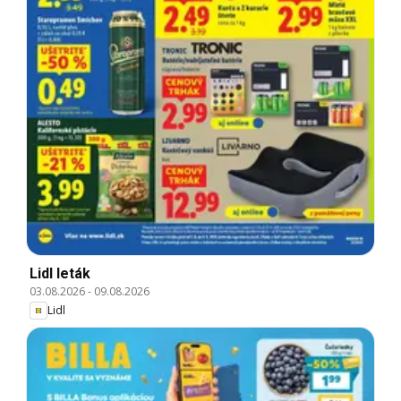
Lidl leták
03.08.2026
-
09.08.2026
Lidl