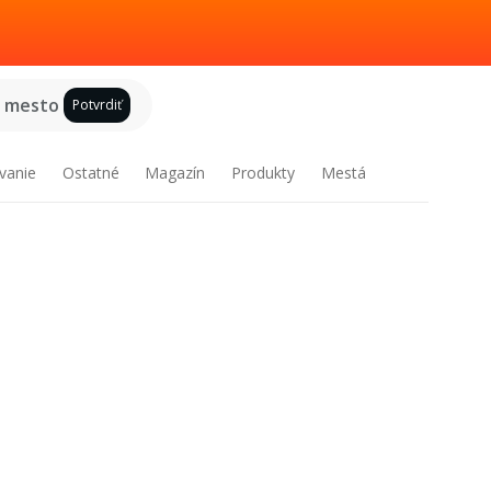
e mesto
Potvrdiť
vanie
Ostatné
Magazín
Produkty
Mestá