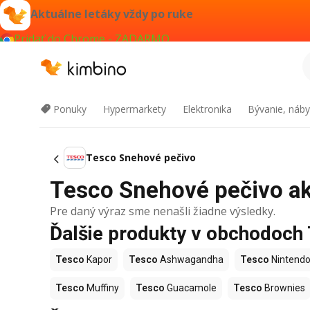
Aktuálne letáky vždy po ruke
Pridať do Chrome - ZADARMO
Ponuky
Hypermarkety
Elektronika
Bývanie, náby
Tesco Snehové pečivo
Tesco Snehové pečivo akc
Pre daný výraz sme nenašli žiadne výsledky.
Ďalšie produkty v obchodoch
Tesco
Kapor
Tesco
Ashwagandha
Tesco
Nintendo
Tesco
Muffiny
Tesco
Guacamole
Tesco
Brownies