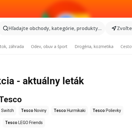
Hľadajte obchody, kategórie, produkty...
Zvoľt
tok, záhrada
Odev, obuv a šport
Drogéria, kozmetika
Cesto
ia - aktuálny leták
 Tesco
 Switch
Tesco
Noviny
Tesco
Hurmikaki
Tesco
Polievky
Tesco
LEGO Friends