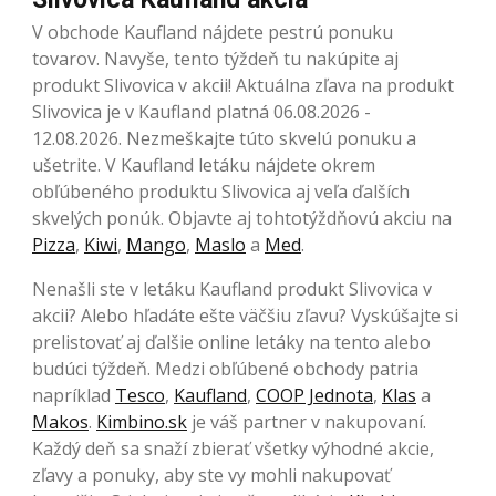
V obchode Kaufland nájdete pestrú ponuku
tovarov. Navyše, tento týždeň tu nakúpite aj
produkt Slivovica v akcii! Aktuálna zľava na produkt
Slivovica je v Kaufland platná 06.08.2026 -
12.08.2026. Nezmeškajte túto skvelú ponuku a
ušetrite. V Kaufland letáku nájdete okrem
obľúbeného produktu Slivovica aj veľa ďalších
skvelých ponúk. Objavte aj tohtotýždňovú akciu na
Pizza
,
Kiwi
,
Mango
,
Maslo
a
Med
.
Nenašli ste v letáku Kaufland produkt Slivovica v
akcii? Alebo hľadáte ešte väčšiu zľavu? Vyskúšajte si
prelistovať aj ďalšie online letáky na tento alebo
budúci týždeň. Medzi obľúbené obchody patria
napríklad
Tesco
,
Kaufland
,
COOP Jednota
,
Klas
a
Makos
.
Kimbino.sk
je váš partner v nakupovaní.
Každý deň sa snaží zbierať všetky výhodné akcie,
zľavy a ponuky, aby ste vy mohli nakupovať