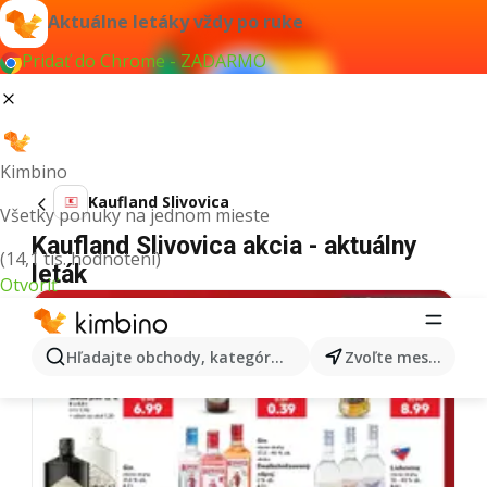
Aktuálne letáky vždy po ruke
Pridať do Chrome - ZADARMO
Kimbino
Kaufland Slivovica
Všetky ponuky na jednom mieste
Kaufland Slivovica akcia - aktuálny
(14,1 tis. hodnotení)
leták
Otvoriť
Hľadajte obchody, kategórie, produkty...
Zvoľte mesto