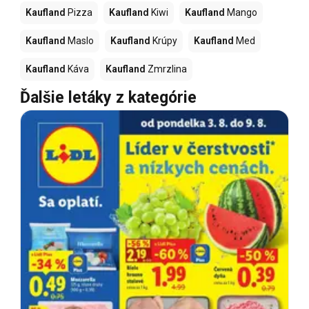
Kaufland
Pizza
Kaufland
Kiwi
Kaufland
Mango
Kaufland
Maslo
Kaufland
Krúpy
Kaufland
Med
Kaufland
Káva
Kaufland
Zmrzlina
Ďalšie letáky z kategórie