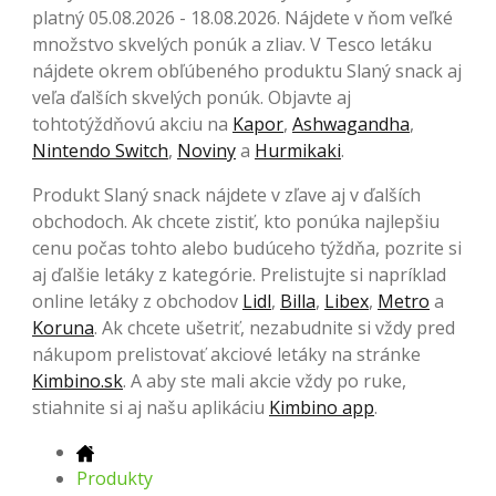
platný 05.08.2026 - 18.08.2026. Nájdete v ňom veľké
množstvo skvelých ponúk a zliav. V Tesco letáku
nájdete okrem obľúbeného produktu Slaný snack aj
veľa ďalších skvelých ponúk. Objavte aj
tohtotýždňovú akciu na
Kapor
,
Ashwagandha
,
Nintendo Switch
,
Noviny
a
Hurmikaki
.
Produkt Slaný snack nájdete v zľave aj v ďalších
obchodoch. Ak chcete zistiť, kto ponúka najlepšiu
cenu počas tohto alebo budúceho týždňa, pozrite si
aj ďalšie letáky z kategórie. Prelistujte si napríklad
online letáky z obchodov
Lidl
,
Billa
,
Libex
,
Metro
a
Koruna
. Ak chcete ušetriť, nezabudnite si vždy pred
nákupom prelistovať akciové letáky na stránke
Kimbino.sk
. A aby ste mali akcie vždy po ruke,
stiahnite si aj našu aplikáciu
Kimbino app
.
Produkty