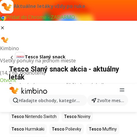
Aktuálne letáky vždy po ruke
Pridať do Chrome - ZADARMO
Kimbino
Tesco Slaný snack
Všetky ponuky na jednom mieste
Tesco Slaný snack akcia - aktuálny
(14,1 tis. hodnotení)
leták
Otvoriť
Pre daný výraz sme nenašli žiadne výsledky.
Ďalšie produkty v obchodoch Tesco
Hľadajte obchody, kategórie, produkty...
Zvoľte mesto
Tesco
Kapor
Tesco
Ashwagandha
Tesco
Nintendo Switch
Tesco
Noviny
Tesco
Hurmikaki
Tesco
Polievky
Tesco
Muffiny