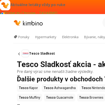
Aktuálne letáky vždy po ruke
Pridať do Chrome - ZADARMO
Ponuky
Hypermarkety
Elektronika
Bývanie, náby
Tesco Sladkosť
Tesco Sladkosť akcia - ak
Pre daný výraz sme nenašli žiadne výsledky.
Ďalšie produkty v obchodoch
Tesco
Kapor
Tesco
Ashwagandha
Tesco
Nintendo
Tesco
Muffiny
Tesco
Guacamole
Tesco
Brownies