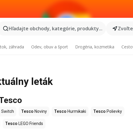
Hľadajte obchody, kategórie, produkty...
Zvoľt
tok, záhrada
Odev, obuv a šport
Drogéria, kozmetika
Cesto
tuálny leták
 Tesco
 Switch
Tesco
Noviny
Tesco
Hurmikaki
Tesco
Polievky
Tesco
LEGO Friends