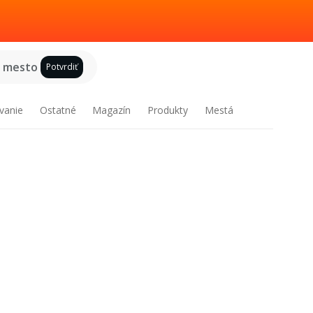
e mesto
Potvrdiť
vanie
Ostatné
Magazín
Produkty
Mestá