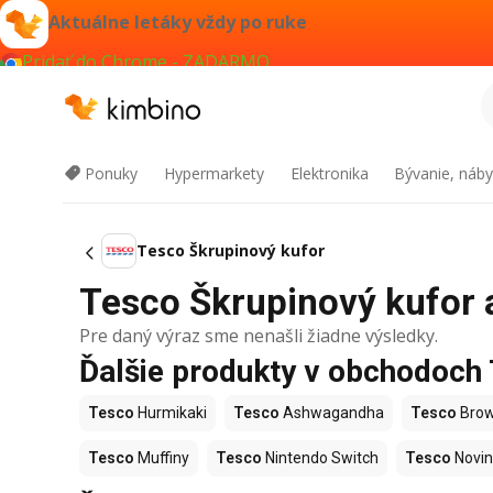
Aktuálne letáky vždy po ruke
Pridať do Chrome - ZADARMO
Ponuky
Hypermarkety
Elektronika
Bývanie, náby
Tesco Škrupinový kufor
Tesco Škrupinový kufor a
Pre daný výraz sme nenašli žiadne výsledky.
Ďalšie produkty v obchodoch
Tesco
Hurmikaki
Tesco
Ashwagandha
Tesco
Brow
Tesco
Muffiny
Tesco
Nintendo Switch
Tesco
Novin