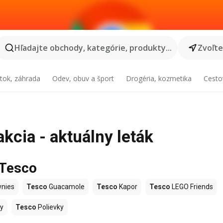
Hľadajte obchody, kategórie, produkty...
Zvoľt
tok, záhrada
Odev, obuv a šport
Drogéria, kozmetika
Cesto
kcia - aktuálny leták
 Tesco
nies
Tesco
Guacamole
Tesco
Kapor
Tesco
LEGO Friends
y
Tesco
Polievky