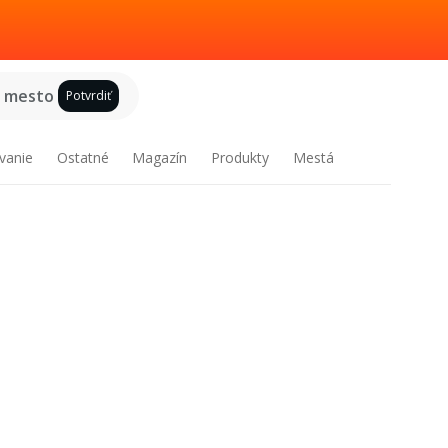
e mesto
Potvrdiť
vanie
Ostatné
Magazín
Produkty
Mestá