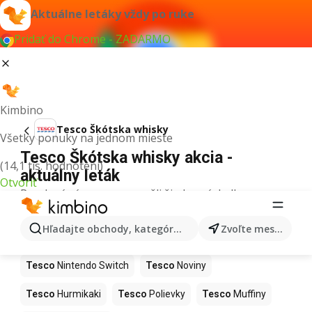
Aktuálne letáky vždy po ruke
Pridať do Chrome - ZADARMO
Kimbino
Tesco Škótska whisky
Všetky ponuky na jednom mieste
Tesco Škótska whisky akcia -
(14,1 tis. hodnotení)
aktuálny leták
Otvoriť
Pre daný výraz sme nenašli žiadne výsledky.
Ďalšie produkty v obchodoch Tesco
Hľadajte obchody, kategórie, produkty...
Zvoľte mesto
Tesco
Kapor
Tesco
Ashwagandha
Tesco
Nintendo Switch
Tesco
Noviny
Tesco
Hurmikaki
Tesco
Polievky
Tesco
Muffiny