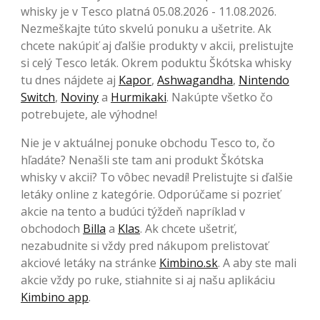
whisky je v Tesco platná 05.08.2026 - 11.08.2026.
Nezmeškajte túto skvelú ponuku a ušetrite. Ak
chcete nakúpiť aj ďalšie produkty v akcii, prelistujte
si celý Tesco leták. Okrem poduktu Škótska whisky
tu dnes nájdete aj
Kapor
,
Ashwagandha
,
Nintendo
Switch
,
Noviny
a
Hurmikaki
. Nakúpte všetko čo
potrebujete, ale výhodne!
Nie je v aktuálnej ponuke obchodu Tesco to, čo
hľadáte? Nenašli ste tam ani produkt Škótska
whisky v akcii? To vôbec nevadí! Prelistujte si ďalšie
letáky online z kategórie. Odporúčame si pozrieť
akcie na tento a budúci týždeň napríklad v
obchodoch
Billa
a
Klas
. Ak chcete ušetriť,
nezabudnite si vždy pred nákupom prelistovať
akciové letáky na stránke
Kimbino.sk
. A aby ste mali
akcie vždy po ruke, stiahnite si aj našu aplikáciu
Kimbino app
.