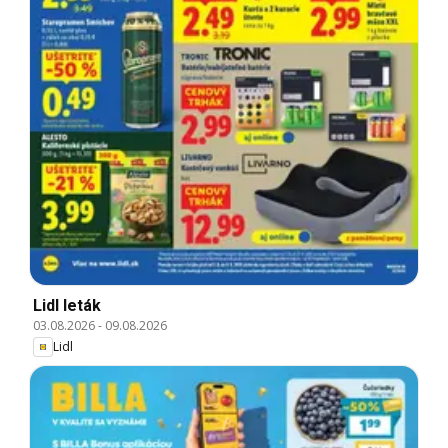
Lidl leták
03.08.2026
-
09.08.2026
Lidl