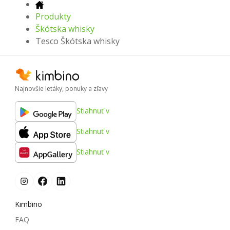
Produkty
Škótska whisky
Tesco Škótska whisky
Najnovšie letáky, ponuky a zľavy
Stiahnuť v
Stiahnuť v
Stiahnuť v
Kimbino
FAQ