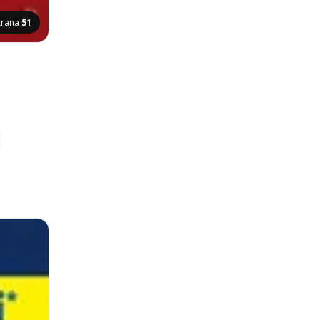
trana
51