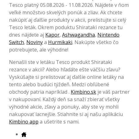
Tesco platný 05.08.2026 - 11.08.2026. Nájdete v ňom
veľké množstvo skvelých ponúk a zliav. Ak chcete
nakúpiť aj ďalšie produkty v akcii, prelistujte si celý
Tesco leták. Okrem poduktu Shirataki rezance tu
dnes nájdete aj
Kapor
,
Ashwagandha
,
Nintendo
Switch
,
Noviny
a
Hurmikaki
. Nakúpte všetko čo
potrebujete, ale výhodne!
Nenašli ste v letáku Tesco produkt Shirataki
rezance v akcii? Alebo hľadáte ešte väčšiu zľavu?
Vyskúšajte si prelistovať aj ďalšie online letáky na
tento alebo budúci týždeň. Medzi obľúbené
obchody patria napríklad .
Kimbino.sk
je váš partner
v nakupovaní. Každý deň sa snaží zbierať všetky
výhodné akcie, zľavy a ponuky, aby ste vy mohli
nakupovať lacnejšie. Stiahnite si aj našu aplikáciu
Kimbino app
a ušetrite s nami.