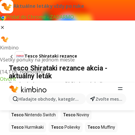
Aktuálne letáky vždy po ruke
Pridať do Chrome - ZADARMO
Kimbino
Tesco Shirataki rezance
Všetky ponuky na jednom mieste
Tesco Shirataki rezance akcia -
(14,1 tis. hodnotení)
aktuálny leták
Otvoriť
Pre daný výraz sme nenašli žiadne výsledky.
Ďalšie produkty v obchodoch Tesco
Hľadajte obchody, kategórie, produkty...
Zvoľte mesto
Tesco
Kapor
Tesco
Ashwagandha
Tesco
Nintendo Switch
Tesco
Noviny
Tesco
Hurmikaki
Tesco
Polievky
Tesco
Muffiny