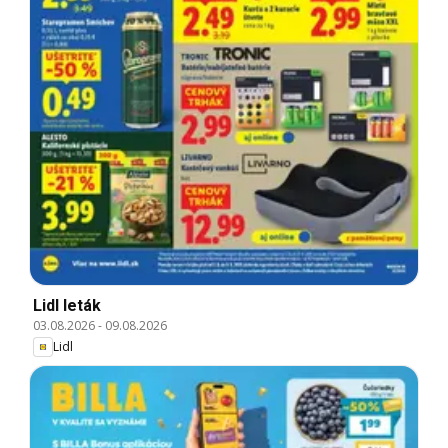
Lidl leták
03.08.2026
-
09.08.2026
Lidl