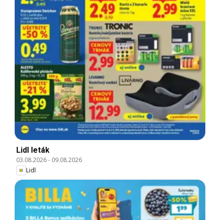
Lidl leták
03.08.2026
-
09.08.2026
Lidl