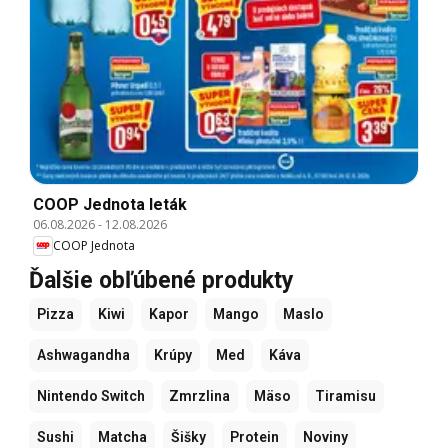
COOP Jednota leták
06.08.2026
-
12.08.2026
COOP Jednota
Ďalšie obľúbené produkty
Pizza
Kiwi
Kapor
Mango
Maslo
Ashwagandha
Krúpy
Med
Káva
Nintendo Switch
Zmrzlina
Mäso
Tiramisu
Sushi
Matcha
Šišky
Protein
Noviny