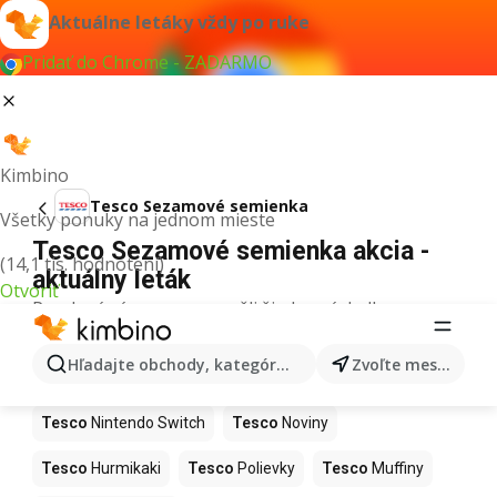
Aktuálne letáky vždy po ruke
Pridať do Chrome - ZADARMO
Kimbino
Tesco Sezamové semienka
Všetky ponuky na jednom mieste
Tesco Sezamové semienka akcia -
(14,1 tis. hodnotení)
aktuálny leták
Otvoriť
Pre daný výraz sme nenašli žiadne výsledky.
Ďalšie produkty v obchodoch Tesco
Hľadajte obchody, kategórie, produkty...
Zvoľte mesto
Tesco
Kapor
Tesco
Ashwagandha
Tesco
Nintendo Switch
Tesco
Noviny
Tesco
Hurmikaki
Tesco
Polievky
Tesco
Muffiny