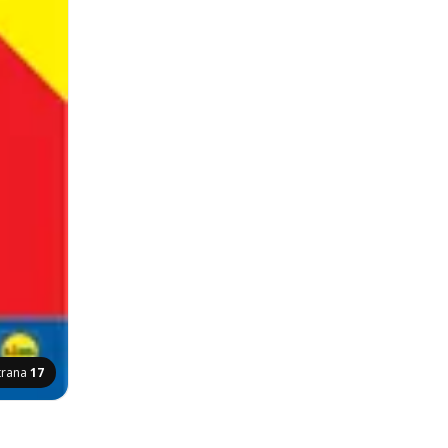
trana
17