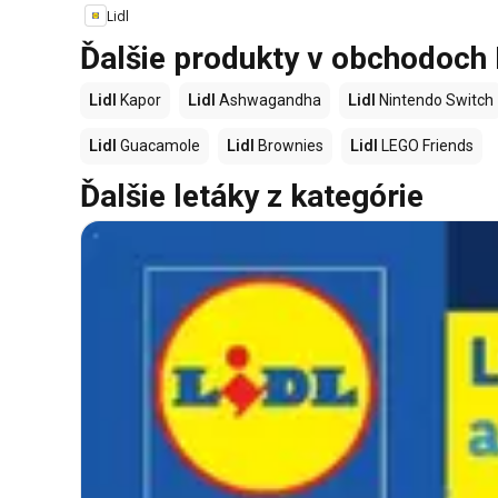
Lidl
Ďalšie produkty v obchodoch 
Lidl
Kapor
Lidl
Ashwagandha
Lidl
Nintendo Switch
Lidl
Guacamole
Lidl
Brownies
Lidl
LEGO Friends
Ďalšie letáky z kategórie