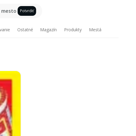
e mesto
Potvrdiť
vanie
Ostatné
Magazín
Produkty
Mestá