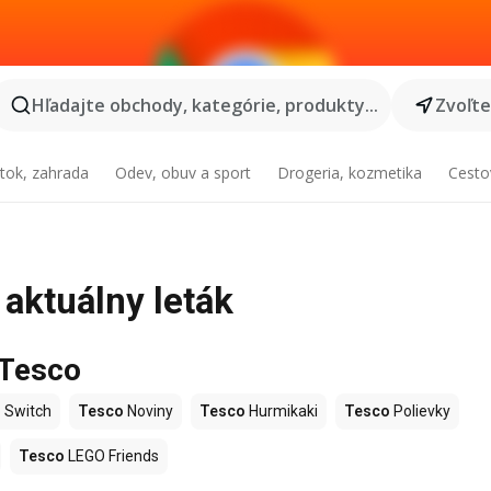
Hľadajte obchody, kategórie, produkty...
Zvoľt
tok, zahrada
Odev, obuv a sport
Drogeria, kozmetika
Cesto
 aktuálny leták
 Tesco
 Switch
Tesco
Noviny
Tesco
Hurmikaki
Tesco
Polievky
Tesco
LEGO Friends