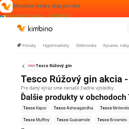
Aktuálne letáky vždy po ruke
Pridať do Chrome - ZADARMO
Ponuky
Hypermarkety
Elektronika
Byvanie, naby
Tesco Rúžový gin
Tesco Rúžový gin akcia -
Pre daný výraz sme nenašli žiadne výsledky.
Ďalšie produkty v obchodoch
Tesco
Kapor
Tesco
Ashwagandha
Tesco
Nintendo
Tesco
Muffiny
Tesco
Guacamole
Tesco
Brownies