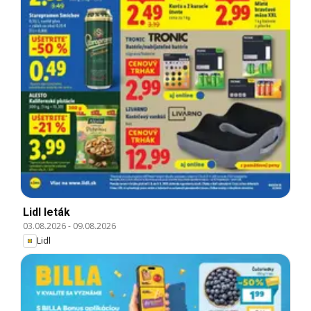
Lidl leták
03.08.2026
-
09.08.2026
Lidl