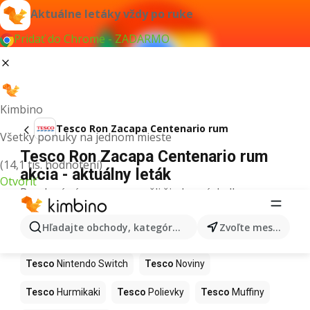
Aktuálne letáky vždy po ruke
Pridať do Chrome - ZADARMO
Kimbino
Tesco Ron Zacapa Centenario rum
Všetky ponuky na jednom mieste
Tesco Ron Zacapa Centenario rum
(14,1 tis. hodnotení)
akcia - aktuálny leták
Otvoriť
Pre daný výraz sme nenašli žiadne výsledky.
Ďalšie produkty v obchodoch Tesco
Hľadajte obchody, kategórie, produkty...
Zvoľte mesto
Tesco
Kapor
Tesco
Ashwagandha
Tesco
Nintendo Switch
Tesco
Noviny
Tesco
Hurmikaki
Tesco
Polievky
Tesco
Muffiny