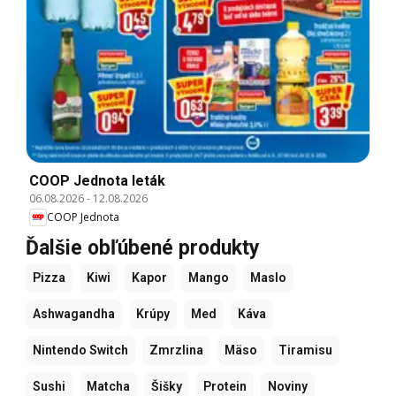
COOP Jednota leták
06.08.2026
-
12.08.2026
COOP Jednota
Ďalšie obľúbené produkty
Pizza
Kiwi
Kapor
Mango
Maslo
Ashwagandha
Krúpy
Med
Káva
Nintendo Switch
Zmrzlina
Mäso
Tiramisu
Sushi
Matcha
Šišky
Protein
Noviny