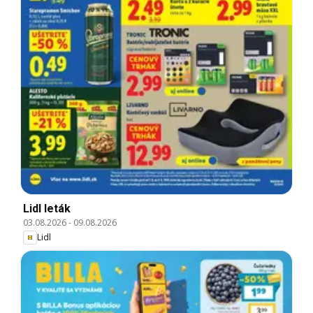
Lidl leták
03.08.2026
-
09.08.2026
Lidl