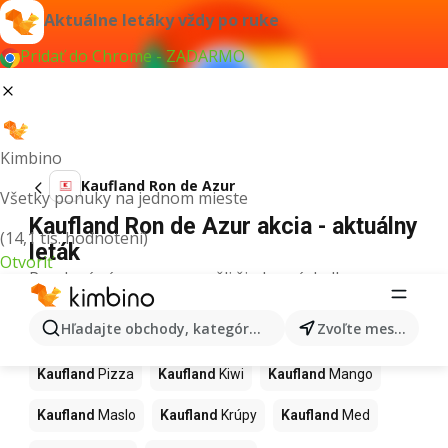
Aktuálne letáky vždy po ruke
Pridať do Chrome - ZADARMO
Kimbino
Kaufland Ron de Azur
Všetky ponuky na jednom mieste
Kaufland Ron de Azur akcia - aktuálny
(14,1 tis. hodnotení)
leták
Otvoriť
Pre daný výraz sme nenašli žiadne výsledky.
Ďalšie produkty v obchodoch
Hľadajte obchody, kategórie, produkty...
Zvoľte mesto
Kaufland
Kaufland
Pizza
Kaufland
Kiwi
Kaufland
Mango
Kaufland
Maslo
Kaufland
Krúpy
Kaufland
Med