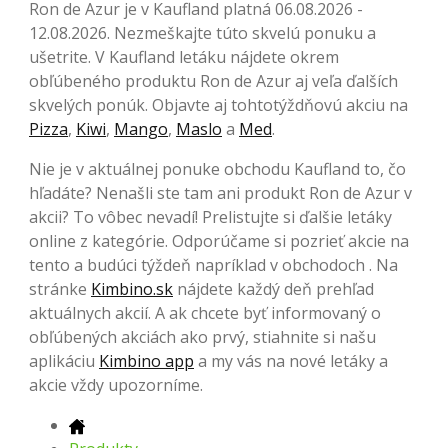
Ron de Azur je v Kaufland platná 06.08.2026 -
12.08.2026. Nezmeškajte túto skvelú ponuku a
ušetrite. V Kaufland letáku nájdete okrem
obľúbeného produktu Ron de Azur aj veľa ďalších
skvelých ponúk. Objavte aj tohtotýždňovú akciu na
Pizza
,
Kiwi
,
Mango
,
Maslo
a
Med
.
Nie je v aktuálnej ponuke obchodu Kaufland to, čo
hľadáte? Nenašli ste tam ani produkt Ron de Azur v
akcii? To vôbec nevadí! Prelistujte si ďalšie letáky
online z kategórie. Odporúčame si pozrieť akcie na
tento a budúci týždeň napríklad v obchodoch . Na
stránke
Kimbino.sk
nájdete každý deň prehľad
aktuálnych akcií. A ak chcete byť informovaný o
obľúbených akciách ako prvý, stiahnite si našu
aplikáciu
Kimbino app
a my vás na nové letáky a
akcie vždy upozorníme.