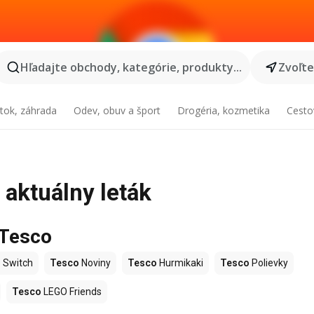
Hľadajte obchody, kategórie, produkty...
Zvoľt
tok, záhrada
Odev, obuv a šport
Drogéria, kozmetika
Cesto
 aktuálny leták
 Tesco
 Switch
Tesco
Noviny
Tesco
Hurmikaki
Tesco
Polievky
Tesco
LEGO Friends