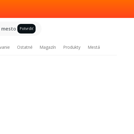
e mesto
Potvrdiť
vanie
Ostatné
Magazín
Produkty
Mestá