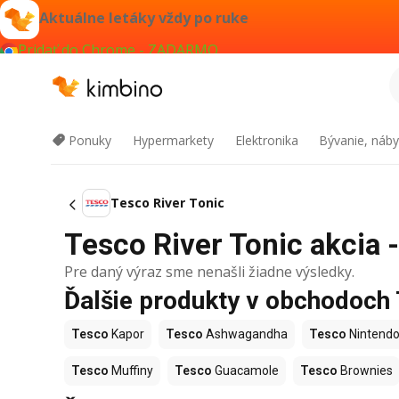
Aktuálne letáky vždy po ruke
Pridať do Chrome - ZADARMO
Ponuky
Hypermarkety
Elektronika
Bývanie, náby
Tesco River Tonic
Tesco River Tonic akcia -
Pre daný výraz sme nenašli žiadne výsledky.
Ďalšie produkty v obchodoch
Tesco
Kapor
Tesco
Ashwagandha
Tesco
Nintendo
Tesco
Muffiny
Tesco
Guacamole
Tesco
Brownies