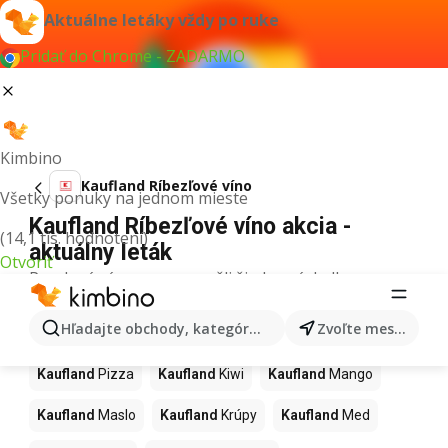
Aktuálne letáky vždy po ruke
Pridať do Chrome - ZADARMO
Kimbino
Kaufland Ríbezľové víno
Všetky ponuky na jednom mieste
Kaufland Ríbezľové víno akcia -
(14,1 tis. hodnotení)
aktuálny leták
Otvoriť
Pre daný výraz sme nenašli žiadne výsledky.
Ďalšie produkty v obchodoch
Hľadajte obchody, kategórie, produkty...
Zvoľte mesto
Kaufland
Kaufland
Pizza
Kaufland
Kiwi
Kaufland
Mango
Kaufland
Maslo
Kaufland
Krúpy
Kaufland
Med