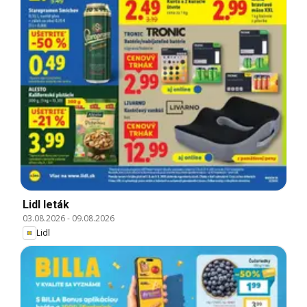
Lidl leták
03.08.2026
-
09.08.2026
Lidl