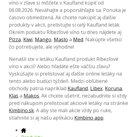
víno v zľave si môžete v Kaufland kúpiť od
06.08.2026. Neváhajte a poponáhľajte sa. Ponuka je
časovo obmedzená. Ak chcete nakúpiť aj ďalšie
produkty v akcii, prelistujte si celý Kaufland leták.
Okrem poduktu Ríbezľové víno tu dnes nájdete aj
Pizza
,
Kiwi
,
Mango
,
Maslo
a
Med
. Nakúpte všetko
čo potrebujete, ale výhodne!
Nenašli ste v letáku Kaufland produkt Ríbezľové
víno v akcii? Alebo hľadáte ešte väčšiu zľavu?
Vyskúšajte si prelistovať aj ďalšie online letáky na
tento alebo budúci týždeň. Medzi obľúbené
obchody patria napríklad
Kaufland
,
Libex
,
Koruna
,
Klas
a
Makos
. Ak chcete ušetriť, nezabudnite si vždy
pred nákupom prelistovať akciové letáky na stránke
Kimbino.sk
. A aby ste mali akcie vždy po ruke,
stiahnite si aj našu aplikáciu
Kimbino app
.