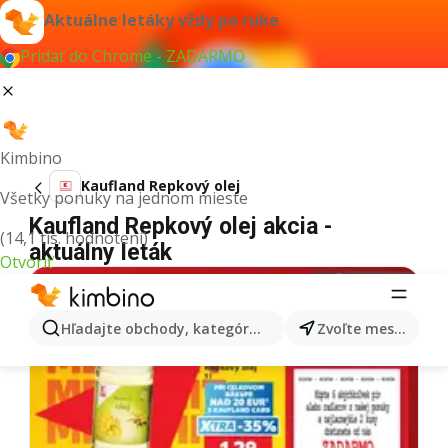
Aktuálne letáky vždy po ruke
Pridať do Chrome - ZADARMO
Kimbino
Kaufland Repkový olej
Všetky ponuky na jednom mieste
Kaufland Repkový olej akcia -
(14,1 tis. hodnotení)
aktuálny leták
Otvoriť
Hľadajte obchody, kategórie, produkty...
Zvoľte mesto