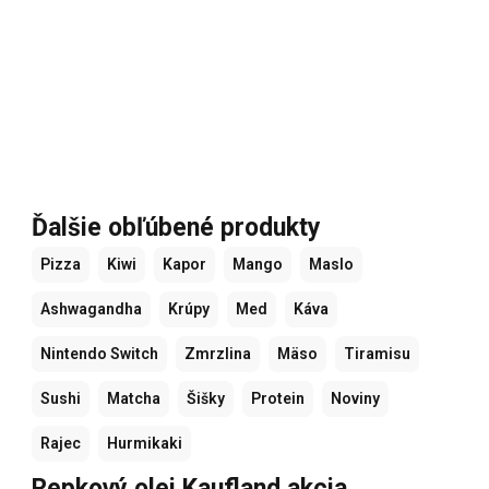
Ďalšie obľúbené produkty
Pizza
Kiwi
Kapor
Mango
Maslo
Ashwagandha
Krúpy
Med
Káva
Nintendo Switch
Zmrzlina
Mäso
Tiramisu
Sushi
Matcha
Šišky
Protein
Noviny
Rajec
Hurmikaki
Repkový olej Kaufland akcia