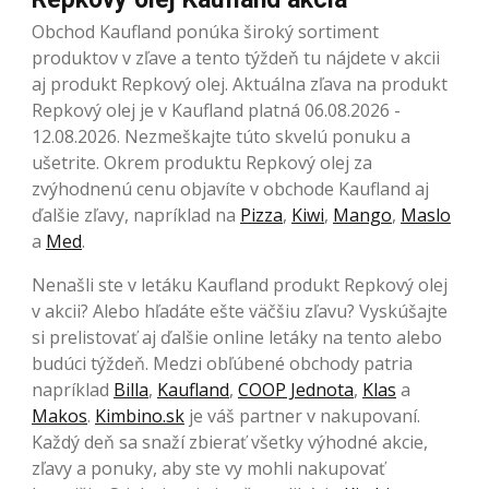
Obchod Kaufland ponúka široký sortiment
produktov v zľave a tento týždeň tu nájdete v akcii
aj produkt Repkový olej. Aktuálna zľava na produkt
Repkový olej je v Kaufland platná 06.08.2026 -
12.08.2026. Nezmeškajte túto skvelú ponuku a
ušetrite. Okrem produktu Repkový olej za
zvýhodnenú cenu objavíte v obchode Kaufland aj
ďalšie zľavy, napríklad na
Pizza
,
Kiwi
,
Mango
,
Maslo
a
Med
.
Nenašli ste v letáku Kaufland produkt Repkový olej
v akcii? Alebo hľadáte ešte väčšiu zľavu? Vyskúšajte
si prelistovať aj ďalšie online letáky na tento alebo
budúci týždeň. Medzi obľúbené obchody patria
napríklad
Billa
,
Kaufland
,
COOP Jednota
,
Klas
a
Makos
.
Kimbino.sk
je váš partner v nakupovaní.
Každý deň sa snaží zbierať všetky výhodné akcie,
zľavy a ponuky, aby ste vy mohli nakupovať