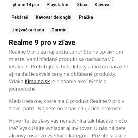
Iphone 14 pro
Playstation
Xbox
Kávovar
Pekáreň
Kávovar delonghi
Práčka
Umývačka riadu
Garmin
Realme 9 pro v zľave
Realme 9 pro za najlepšiu cenu? Ste na správnom
mieste. Vami hľadaný produkt sa nachádza v 0
letákoch. Prelistujte si tieto letáky a možno narazíte
aj na ďalšie skvelé ceny na obľúbené produkty.
Vďaka
Kimbino.sk
je hľadanie akcií rýchle a
jednoduché.
Medzi reťazce, ktoré majú produkt Realme 9 pro v
zľave, patrí . Nájdete ho v nasledujúcich letákoch:
Hovoríte, že zľavy vás nenadchli a tak hľadáte niečo
iné? Vyskúšajte vyhľadať aj iný tovar. U nás nájdete
akciový tovar zo všetkých kategórií. Pozrite si akcie