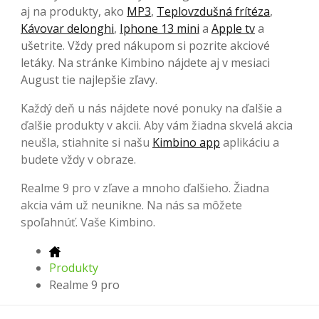
aj na produkty, ako
MP3
,
Teplovzdušná frítéza
,
Kávovar delonghi
,
Iphone 13 mini
a
Apple tv
a
ušetrite. Vždy pred nákupom si pozrite akciové
letáky. Na stránke Kimbino nájdete aj v mesiaci
August tie najlepšie zľavy.
Každý deň u nás nájdete nové ponuky na ďalšie a
ďalšie produkty v akcii. Aby vám žiadna skvelá akcia
neušla, stiahnite si našu
Kimbino app
aplikáciu a
budete vždy v obraze.
Realme 9 pro v zľave a mnoho ďalšieho. Žiadna
akcia vám už neunikne. Na nás sa môžete
spoľahnúť. Vaše Kimbino.
Produkty
Realme 9 pro