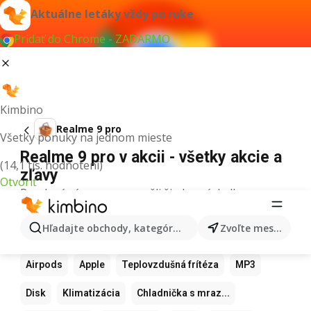
Aktuálne letáky vždy po ruke
Pridať do Chrome - ZADARMO
Kimbino
Realme 9 pro
Všetky ponuky na jednom mieste
Realme 9 pro v akcii - všetky akcie a
(14,1 tis. hodnotení)
zľavy
Otvoriť
Pre daný výraz sme nenašli žiadne výsledky.
Ďalšie obľúbené produkty
Hľadajte obchody, kategórie, produkty...
Zvoľte mesto
Samsung
Iphone
Xiaomi
Apple Watch
Airpods
Apple
Teplovzdušná frítéza
MP3
Disk
Klimatizácia
Chladnička s mraz...