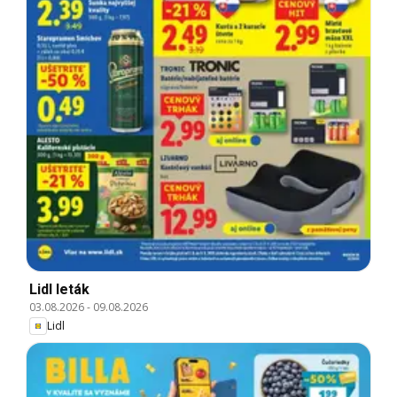
Lidl leták
03.08.2026
-
09.08.2026
Lidl