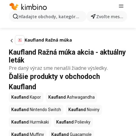
Hľadajte obchody, kategórie, produkty...
Zvoľte mesto
Kaufland Ražná múka
Kaufland Ražná múka akcia - aktuálny
leták
Pre daný výraz sme nenašli žiadne výsledky.
Ďalšie produkty v obchodoch
Kaufland
Kaufland
Kapor
Kaufland
Ashwagandha
Kaufland
Nintendo Switch
Kaufland
Noviny
Kaufland
Hurmikaki
Kaufland
Polievky
Kaufland
Muffiny
Kaufland
Guacamole