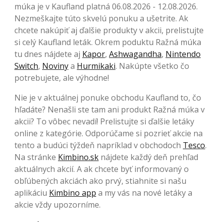
múka je v Kaufland platná 06.08.2026 - 12.08.2026.
Nezmeškajte túto skvelú ponuku a ušetrite. Ak
chcete nakúpiť aj ďalšie produkty v akcii, prelistujte
si celý Kaufland leták. Okrem poduktu Ražná múka
tu dnes nájdete aj
Kapor
,
Ashwagandha
,
Nintendo
Switch
,
Noviny
a
Hurmikaki
. Nakúpte všetko čo
potrebujete, ale výhodne!
Nie je v aktuálnej ponuke obchodu Kaufland to, čo
hľadáte? Nenašli ste tam ani produkt Ražná múka v
akcii? To vôbec nevadí! Prelistujte si ďalšie letáky
online z kategórie. Odporúčame si pozrieť akcie na
tento a budúci týždeň napríklad v obchodoch
Tesco
.
Na stránke
Kimbino.sk
nájdete každý deň prehľad
aktuálnych akcií. A ak chcete byť informovaný o
obľúbených akciách ako prvý, stiahnite si našu
aplikáciu
Kimbino app
a my vás na nové letáky a
akcie vždy upozorníme.