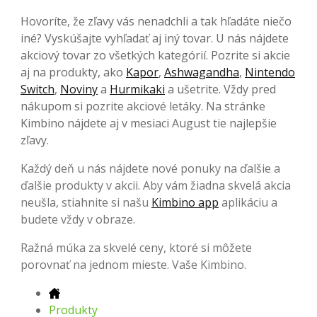
Hovoríte, že zľavy vás nenadchli a tak hľadáte niečo
iné? Vyskúšajte vyhľadať aj iný tovar. U nás nájdete
akciový tovar zo všetkých kategórií. Pozrite si akcie
aj na produkty, ako
Kapor
,
Ashwagandha
,
Nintendo
Switch
,
Noviny
a
Hurmikaki
a ušetrite. Vždy pred
nákupom si pozrite akciové letáky. Na stránke
Kimbino nájdete aj v mesiaci August tie najlepšie
zľavy.
Každý deň u nás nájdete nové ponuky na ďalšie a
ďalšie produkty v akcii. Aby vám žiadna skvelá akcia
neušla, stiahnite si našu
Kimbino app
aplikáciu a
budete vždy v obraze.
Ražná múka za skvelé ceny, ktoré si môžete
porovnať na jednom mieste. Vaše Kimbino.
Produkty