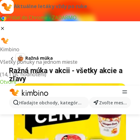
Aktuálne letáky vždy po ruke
Pridať do Chrome - ZADARMO
Kimbino
Ražná múka
Všetky ponuky na jednom mieste
Ražná múka v akcii - všetky akcie a
(14,1 tis. hodnotení)
zľavy
Otvoriť
Hľadajte obchody, kategórie, produkty...
Zvoľte mesto