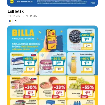
Lidl leták
03.08.2026
-
09.08.2026
Lidl