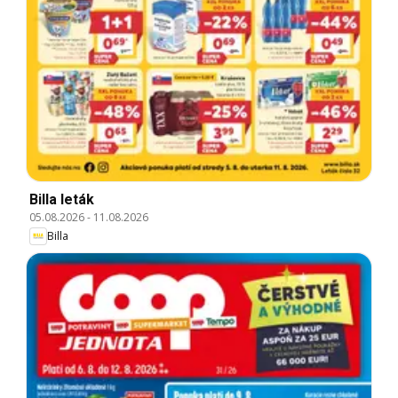
Billa leták
05.08.2026
-
11.08.2026
Billa