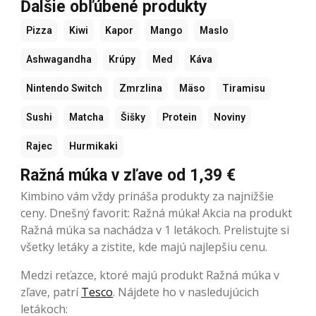
Ďalšie obľúbené produkty
Pizza
Kiwi
Kapor
Mango
Maslo
Ashwagandha
Krúpy
Med
Káva
Nintendo Switch
Zmrzlina
Mäso
Tiramisu
Sushi
Matcha
Šišky
Protein
Noviny
Rajec
Hurmikaki
Ražná múka v zľave od 1,39 €
Kimbino vám vždy prináša produkty za najnižšie
ceny. Dnešný favorit: Ražná múka! Akcia na produkt
Ražná múka sa nachádza v 1 letákoch. Prelistujte si
všetky letáky a zistite, kde majú najlepšiu cenu.
Medzi reťazce, ktoré majú produkt Ražná múka v
zľave, patrí
Tesco
. Nájdete ho v nasledujúcich
letákoch: