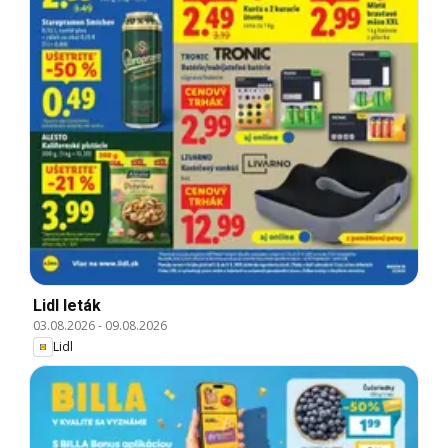
Lidl leták
03.08.2026
-
09.08.2026
Lidl