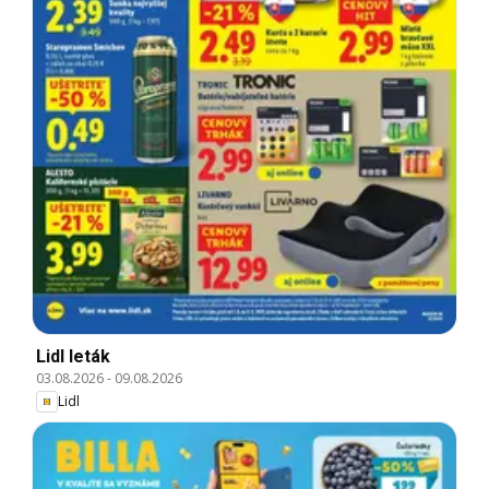
Lidl leták
03.08.2026
-
09.08.2026
Lidl