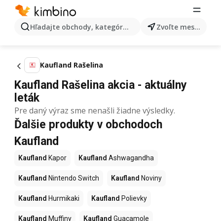
Hľadajte obchody, kategórie, produkty...
Zvoľte mesto
Kaufland Rašelina
Kaufland Rašelina akcia - aktuálny
leták
Pre daný výraz sme nenašli žiadne výsledky.
Ďalšie produkty v obchodoch
Kaufland
Kaufland
Kapor
Kaufland
Ashwagandha
Kaufland
Nintendo Switch
Kaufland
Noviny
Kaufland
Hurmikaki
Kaufland
Polievky
Kaufland
Muffiny
Kaufland
Guacamole