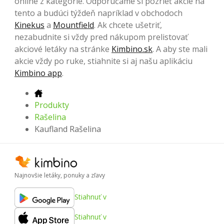
online z kategórie. Odporúčame si pozrieť akcie na
tento a budúci týždeň napríklad v obchodoch
Kinekus
a
Mountfield
. Ak chcete ušetriť,
nezabudnite si vždy pred nákupom prelistovať
akciové letáky na stránke
Kimbino.sk
. A aby ste mali
akcie vždy po ruke, stiahnite si aj našu aplikáciu
Kimbino app
.
Produkty
Rašelina
Kaufland Rašelina
Najnovšie letáky, ponuky a zľavy
Stiahnuť v
Stiahnuť v