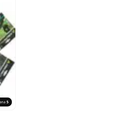
rana
5