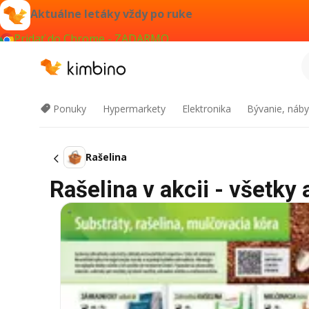
Aktuálne letáky vždy po ruke
Pridať do Chrome - ZADARMO
Ponuky
Hypermarkety
Elektronika
Bývanie, náby
Rašelina
Rašelina v akcii - všetky 