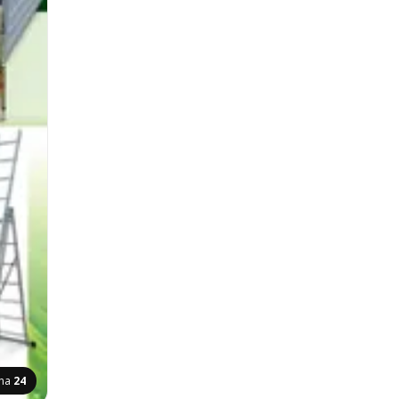
ana
24