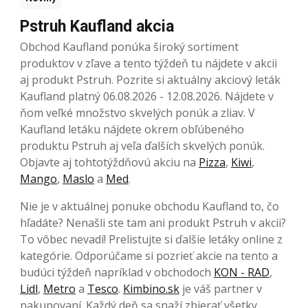
Pstruh Kaufland akcia
Obchod Kaufland ponúka široký sortiment
produktov v zľave a tento týždeň tu nájdete v akcii
aj produkt Pstruh. Pozrite si aktuálny akciový leták
Kaufland platný 06.08.2026 - 12.08.2026. Nájdete v
ňom veľké množstvo skvelých ponúk a zliav. V
Kaufland letáku nájdete okrem obľúbeného
produktu Pstruh aj veľa ďalších skvelých ponúk.
Objavte aj tohtotýždňovú akciu na
Pizza
,
Kiwi
,
Mango
,
Maslo
a
Med
.
Nie je v aktuálnej ponuke obchodu Kaufland to, čo
hľadáte? Nenašli ste tam ani produkt Pstruh v akcii?
To vôbec nevadí! Prelistujte si ďalšie letáky online z
kategórie. Odporúčame si pozrieť akcie na tento a
budúci týždeň napríklad v obchodoch
KON - RAD
,
Lidl
,
Metro
a
Tesco
.
Kimbino.sk
je váš partner v
nakupovaní. Každý deň sa snaží zbierať všetky