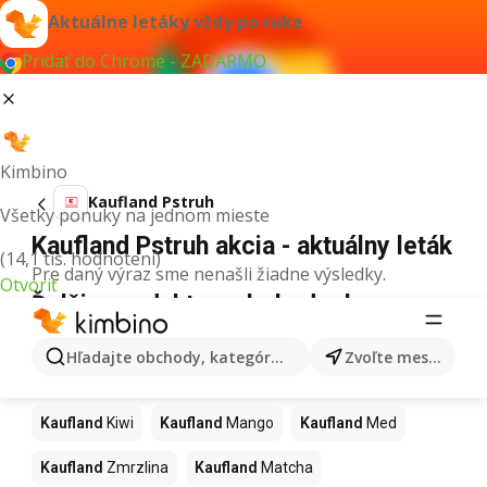
Aktuálne letáky vždy po ruke
Pridať do Chrome - ZADARMO
Kimbino
Kaufland Pstruh
Všetky ponuky na jednom mieste
Kaufland Pstruh akcia - aktuálny leták
(14,1 tis. hodnotení)
Pre daný výraz sme nenašli žiadne výsledky.
Otvoriť
Ďalšie produkty v obchodoch
Kaufland
Hľadajte obchody, kategórie, produkty...
Zvoľte mesto
Kaufland
Maslo
Kaufland
Káva
Kaufland
Pizza
Kaufland
Kiwi
Kaufland
Mango
Kaufland
Med
Kaufland
Zmrzlina
Kaufland
Matcha