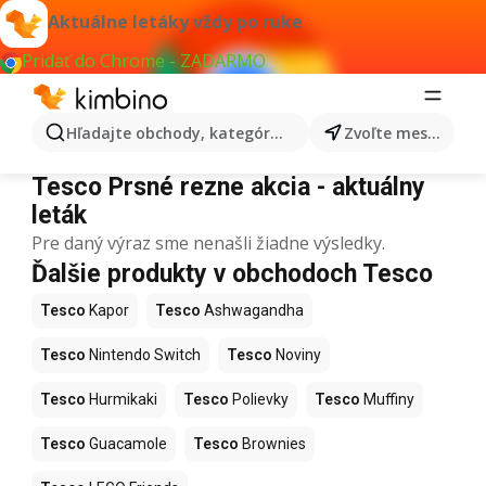
Aktuálne letáky vždy po ruke
Pridať do Chrome - ZADARMO
Hľadajte obchody, kategórie, produkty...
Zvoľte mesto
Tesco Prsné rezne
Tesco Prsné rezne akcia - aktuálny
leták
Pre daný výraz sme nenašli žiadne výsledky.
Ďalšie produkty v obchodoch Tesco
Tesco
Kapor
Tesco
Ashwagandha
Tesco
Nintendo Switch
Tesco
Noviny
Tesco
Hurmikaki
Tesco
Polievky
Tesco
Muffiny
Tesco
Guacamole
Tesco
Brownies