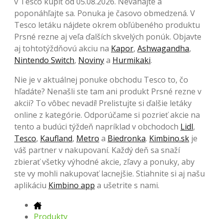
v Tesco kúpiť od 05.08.2026. Neváhajte a
poponáhľajte sa. Ponuka je časovo obmedzená. V
Tesco letáku nájdete okrem obľúbeného produktu
Prsné rezne aj veľa ďalších skvelých ponúk. Objavte
aj tohtotýždňovú akciu na
Kapor
,
Ashwagandha
,
Nintendo Switch
,
Noviny
a
Hurmikaki
.
Nie je v aktuálnej ponuke obchodu Tesco to, čo
hľadáte? Nenašli ste tam ani produkt Prsné rezne v
akcii? To vôbec nevadí! Prelistujte si ďalšie letáky
online z kategórie. Odporúčame si pozrieť akcie na
tento a budúci týždeň napríklad v obchodoch
Lidl
,
Tesco
,
Kaufland
,
Metro
a
Biedronka
.
Kimbino.sk
je
váš partner v nakupovaní. Každý deň sa snaží
zbierať všetky výhodné akcie, zľavy a ponuky, aby
ste vy mohli nakupovať lacnejšie. Stiahnite si aj našu
aplikáciu
Kimbino app
a ušetrite s nami.
Produkty