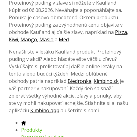
Proteínový puding v zľave si môžete v Kaufland
kúpiť od 06.08.2026. Neváhajte a poponáhľajte sa.
Ponuka je časovo obmedzená. Okrem produktu
Proteínový puding za zvýhodnenú cenu objavíte v
obchode Kaufland aj ďalšie zľavy, napríklad na
Pizza
,
Kiwi
,
Mango
,
Maslo
a
Med
.
Nenašli ste v letáku Kaufland produkt Proteínový
puding v akcii? Alebo hľadáte ešte väčšiu zľavu?
Vyskúšajte si prelistovať aj ďalšie online letáky na
tento alebo budúci týždeň. Medzi obľúbené
obchody patria napríklad
Biedronka
.
Kimbino.sk
je
váš partner v nakupovaní. Každý deň sa snaží
zbierať všetky výhodné akcie, zľavy a ponuky, aby
ste vy mohli nakupovať lacnejšie. Stiahnite si aj našu
aplikáciu
Kimbino app
a ušetrite s nami.
Produkty