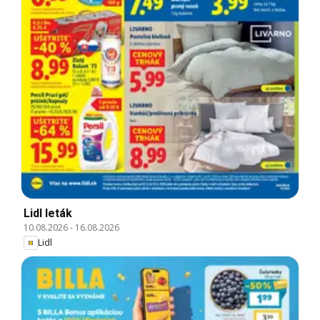
Lidl leták
10.08.2026
-
16.08.2026
Lidl