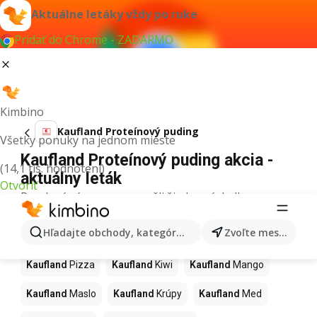
Aktuálne letáky vždy po ruke
Pridať do Chrome - ZADARMO
Kimbino
Kaufland Proteínový puding
Všetky ponuky na jednom mieste
Kaufland Proteínový puding akcia -
(14,1 tis. hodnotení)
aktuálny leták
Otvoriť
Pre daný výraz sme nenašli žiadne výsledky.
Ďalšie produkty v obchodoch
Hľadajte obchody, kategórie, produkty...
Zvoľte mesto
Kaufland
Kaufland
Pizza
Kaufland
Kiwi
Kaufland
Mango
Kaufland
Maslo
Kaufland
Krúpy
Kaufland
Med