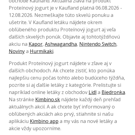
obchode Kaufland. Aktuálna zľava na produkt
Proteínový jogurt je v Kaufland platná 06.08.2026 -
12.08.2026. Nezmeškajte túto skvelú ponuku a
ušetrite. V Kaufland letáku nájdete okrem
obľúbeného produktu Proteínový jogurt aj veľa
ďalších skvelých ponúk. Objavte aj tohtotýždňovú
akciu na
Kapor
,
Ashwagandha
,
Nintendo Switch
,
Noviny
a
Hurmikaki
.
Produkt Proteínový jogurt nájdete v zľave aj v
ďalších obchodoch. Ak chcete zistiť, kto ponúka
najlepšiu cenu počas tohto alebo budúceho týždňa,
pozrite si aj ďalšie letáky z kategórie. Prelistujte si
napríklad online letáky z obchodov
Lidl
a
Biedronka
.
Na stránke
Kimbino.sk
nájdete každý deň prehľad
aktuálnych akcií. A ak chcete byť informovaný o
obľúbených akciách ako prvý, stiahnite si našu
aplikáciu
Kimbino app
a my vás na nové letáky a
akcie vždy upozorníme.