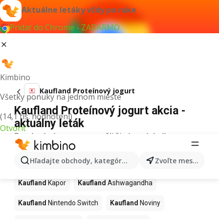
Aktuálne letáky vždy po ruke
Pridať do Chrome - ZADARMO
Kimbino
Kaufland Proteínový jogurt
Všetky ponuky na jednom mieste
Kaufland Proteínový jogurt akcia -
(14,1 tis. hodnotení)
aktuálny leták
Otvoriť
Pre daný výraz sme nenašli žiadne výsledky.
Ďalšie produkty v obchodoch
Hľadajte obchody, kategórie, produkty...
Zvoľte mesto
Kaufland
Kaufland
Kapor
Kaufland
Ashwagandha
Kaufland
Nintendo Switch
Kaufland
Noviny