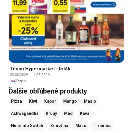
Tesco Hypermarket - leták
05.08.2026
-
11.08.2026
Tesco
Ďalšie obľúbené produkty
Pizza
Kiwi
Kapor
Mango
Maslo
Ashwagandha
Krúpy
Med
Káva
Nintendo Switch
Zmrzlina
Mäso
Tiramisu