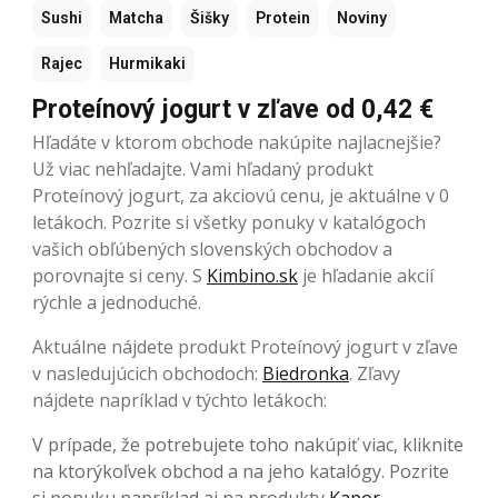
Sushi
Matcha
Šišky
Protein
Noviny
Rajec
Hurmikaki
Proteínový jogurt v zľave od 0,42 €
Hľadáte v ktorom obchode nakúpite najlacnejšie?
Už viac nehľadajte. Vami hľadaný produkt
Proteínový jogurt, za akciovú cenu, je aktuálne v 0
letákoch. Pozrite si všetky ponuky v katalógoch
vašich obľúbených slovenských obchodov a
porovnajte si ceny. S
Kimbino.sk
je hľadanie akcií
rýchle a jednoduché.
Aktuálne nájdete produkt Proteínový jogurt v zľave
v nasledujúcich obchodoch:
Biedronka
. Zľavy
nájdete napríklad v týchto letákoch:
V prípade, že potrebujete toho nakúpiť viac, kliknite
na ktorýkoľvek obchod a na jeho katalógy. Pozrite
si ponuku napríklad aj na produkty
Kapor
,