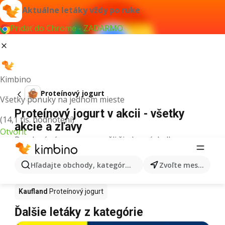
Aktuálne letáky vždy po ruke
Pridať do Chrome - ZADARMO
Kimbino
Proteínový jogurt
Všetky ponuky na jednom mieste
Proteínový jogurt v akcii - všetky
(14,1 tis. hodnotení)
akcie a zľavy
Otvoriť
Pre daný výraz sme nenašli žiadne výsledky.
Proteínový jogurt v akcii - Kde kúpiť?
Hľadajte obchody, kategórie, produkty...
Zvoľte mesto
Tesco
Proteínový jogurt
Lidl
Proteínový jogurt
Kaufland
Proteínový jogurt
Ďalšie letáky z kategórie