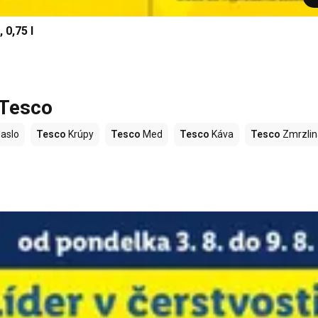
 0,75 l
 Tesco
aslo
Tesco
Krúpy
Tesco
Med
Tesco
Káva
Tesco
Zmrzlin