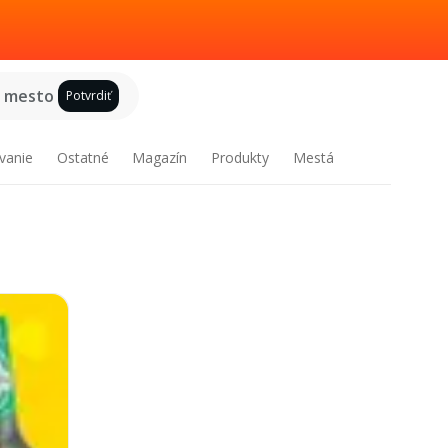
e mesto
Potvrdiť
vanie
Ostatné
Magazín
Produkty
Mestá