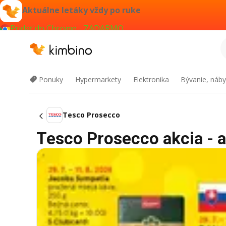
Aktuálne letáky vždy po ruke
Pridať do Chrome - ZADARMO
Ponuky
Hypermarkety
Elektronika
Bývanie, náby
Tesco Prosecco
Tesco Prosecco akcia - a