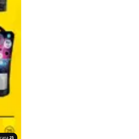
trana
25