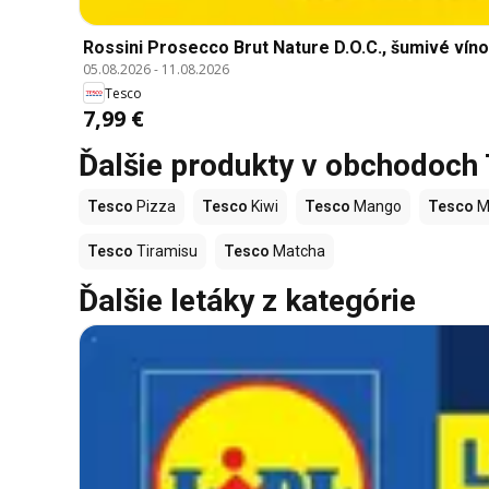
Rossini Prosecco Brut Nature D.O.C., šumivé víno,
05.08.2026
-
11.08.2026
Tesco
7,99 €
Ďalšie produkty v obchodoch
Tesco
Pizza
Tesco
Kiwi
Tesco
Mango
Tesco
M
Tesco
Tiramisu
Tesco
Matcha
Ďalšie letáky z kategórie